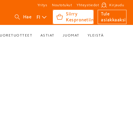
Yritys
Noutotukut
Yhteystiedot
Kirjaudu
Siirry
Tule
FI
Hae
Kespronetiin
asiakkaaksi
UORETUOTTEET
ASTIAT
JUOMAT
YLEISTÄ