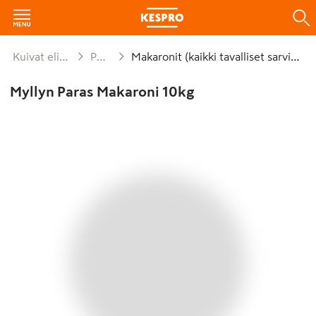
Kuivat elintarvikkeet ja säilykkeet
Pastavalmisteet
Makaronit (kaikki tavalliset sarvimakaronit)
Myllyn Paras Makaroni 10kg