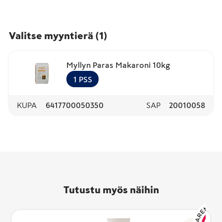
Valitse myyntierä
(
1
)
Myllyn Paras Makaroni 10kg
1
PSS
KUPA
6417700050350
SAP
20010058
Tutustu myös näihin