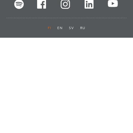
FI
EN
SV
RU
Pikalinkit
Oiva-raportit
Laskut ja maksut
Ota yhteyttä
Anna palautetta
Tukku
Usein kysyttyä
Haluan asiakkaaksi
Käyttöturvatiedotteet
Tilaa uutiskirje
Ota yhteyttä