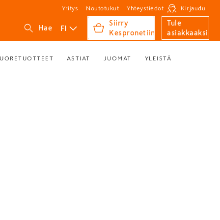
Yritys
Noutotukut
Yhteystiedot
Kirjaudu
Siirry
Tule
FI
Hae
Kespronetiin
asiakkaaksi
UORETUOTTEET
ASTIAT
JUOMAT
YLEISTÄ