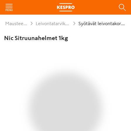
Mausteet ja leivonta
Leivontatarvikkeet ja koristelu
Syötävät leivontakoristeet
Nic Sitruunahelmet 1kg