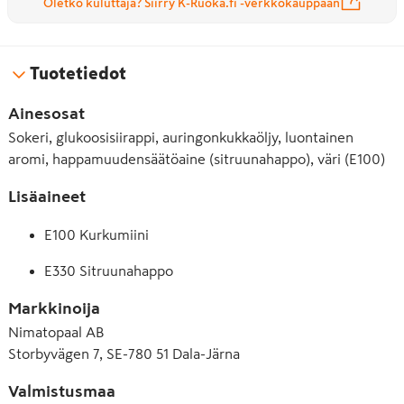
Oletko kuluttaja? Siirry K-Ruoka.fi -verkkokauppaan
Tuotetiedot
Ainesosat
Sokeri, glukoosisiirappi, auringonkukkaöljy, luontainen
aromi, happamuudensäätöaine (sitruunahappo), väri (E100)
Lisäaineet
E100 Kurkumiini
E330 Sitruunahappo
Markkinoija
Nimatopaal AB
Storbyvägen 7, SE-780 51 Dala-Järna
Valmistusmaa