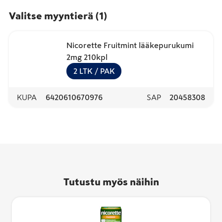
Valitse myyntierä
(
1
)
Nicorette Fruitmint lääkepurukumi
2mg 210kpl
2
LTK
/ PAK
KUPA
6420610670976
SAP
20458308
Tutustu myös näihin