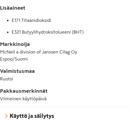
Lisäaineet
E171 Titaanidioksidi
E321 Butyylihydroksitolueeni (BHT)
Markkinoija
McNeil a division of Janssen Cilag Oy
Espoo/Suomi
Valmistusmaa
Ruotsi
Pakkausmerkinnät
Viimeinen käyttöpäivä
Käyttö ja säilytys