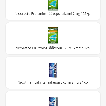
Nicorette Fruitmint lääkepurukumi 2mg 105kpl
Nicorette Fruitmint lääkepurukumi 2mg 30kpl
Nicotinell Lakrits lääkepurukumi 2mg 24kpl