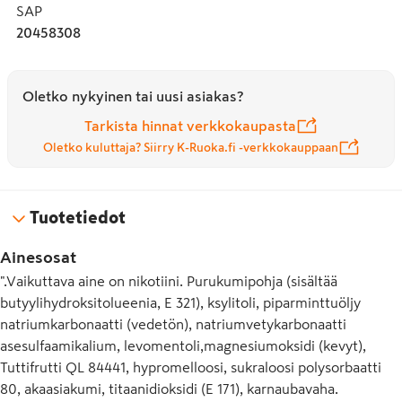
SAP
20458308
Oletko nykyinen tai uusi asiakas?
Tarkista hinnat verkkokaupasta
Oletko kuluttaja? Siirry K-Ruoka.fi -verkkokauppaan
Tuotetiedot
Ainesosat
".Vaikuttava aine on nikotiini. Purukumipohja (sisältää
butyylihydroksitolueenia, E 321), ksylitoli, piparminttuöljy
natriumkarbonaatti (vedetön), natriumvetykarbonaatti
asesulfaamikalium, levomentoli,magnesiumoksidi (kevyt),
Tuttifrutti QL 84441, hypromelloosi, sukraloosi polysorbaatti
80, akaasiakumi, titaanidioksidi (E 171), karnaubavaha.