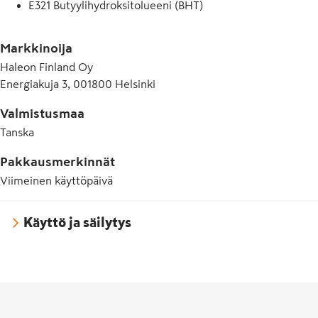
E321 Butyylihydroksitolueeni (BHT)
E420 Sorbitoli
Markkinoija
E421 Mannitoli
Haleon Finland Oy
Energiakuja 3, 001800 Helsinki
E422 Glyseroli
E500 Natriumkarbonaatti
Valmistusmaa
Tanska
E553b Talkki
Pakkausmerkinnät
E903 Karnaubavaha
Viimeinen käyttöpäivä
E950 Asesulfaami K
E955 Sukraloosi
Käyttö ja säilytys
E967 Ksylitoli