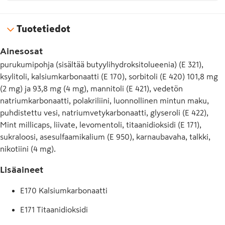
Tuotetiedot
Ainesosat
purukumipohja (sisältää butyylihydroksitolueenia) (E 321),
ksylitoli, kalsiumkarbonaatti (E 170), sorbitoli (E 420) 101,8 mg
(2 mg) ja 93,8 mg (4 mg), mannitoli (E 421), vedetön
natriumkarbonaatti, polakriliini, luonnollinen mintun maku,
puhdistettu vesi, natriumvetykarbonaatti, glyseroli (E 422),
Mint millicaps, liivate, levomentoli, titaanidioksidi (E 171),
sukraloosi, asesulfaamikalium (E 950), karnaubavaha, talkki,
nikotiini (4 mg).
Lisäaineet
E170 Kalsiumkarbonaatti
E171 Titaanidioksidi