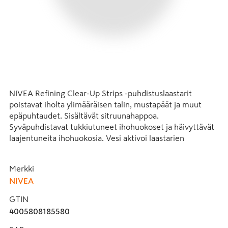
NIVEA Refining Clear-Up Strips -puhdistuslaastarit 
poistavat iholta ylimääräisen talin, mustapäät ja muut 
epäpuhtaudet. Sisältävät sitruunahappoa. 
Syväpuhdistavat tukkiutuneet ihohuokoset ja häivyttävät 
laajentuneita ihohuokosia. Vesi aktivoi laastarien 
sisältämät tehoaineet, jotka kiinnittyvät epäpuhtauksiin ja 
näin syväpuhdistavat ihon. Laastarien pehmeä materiaali 
Merkki
on suunniteltu sopimaan kasvojen iholle ja nenän alueelle. 
NIVEA
Miellyttävä sitruunan tuoksu raikastaa ihoa. Laastarit 
tekevät ihosta kauniin, terveen ja raikkaan näköisen. 
GTIN
Sisältää 6 kertakäyttöpakkausta, 4 x nenälaastaria ja 2 x 2 
4005808185580
poski- & otsalaastaria. Käyttö: Käytä laastareita kerran 
viikossa osana ihonhoitorutiineja. Lue huolellisesti 