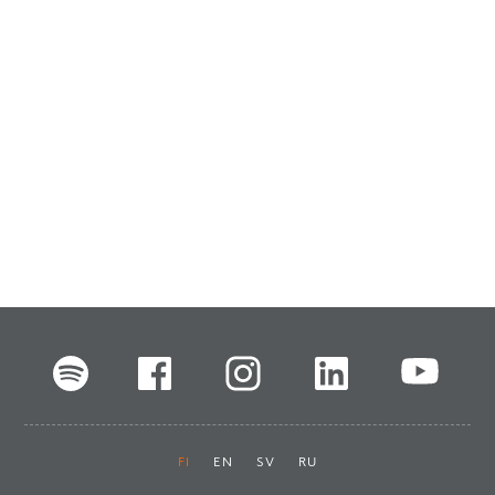
FI
EN
SV
RU