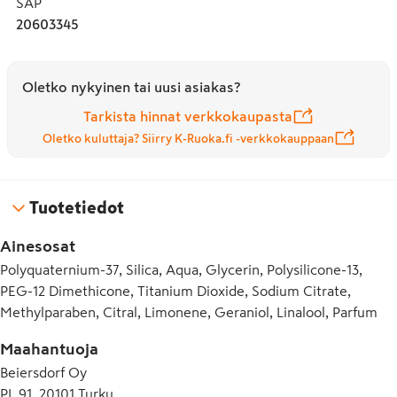
SAP
käyttöohjeet ja varoitukset pakkausselosteesta ennen 
20603345
käyttöä. 1. Kostuta hoidettava alue vedellä. 2. Kiinnitä 
laastari, se aktivoituu vedellä. 3. Anna laastarin kuivua 10-
15 minuuttia. 4. Poista laastari varovaisesti. Vain 
Oletko nykyinen tai uusi asiakas?
kertakäyttöön!
Tarkista hinnat verkkokaupasta
Oletko kuluttaja? Siirry K-Ruoka.fi -verkkokauppaan
Tuotetiedot
Ainesosat
Polyquaternium-37, Silica, Aqua, Glycerin, Polysilicone-13,
PEG-12 Dimethicone, Titanium Dioxide, Sodium Citrate,
Methylparaben, Citral, Limonene, Geraniol, Linalool, Parfum
Maahantuoja
Beiersdorf Oy
PL 91, 20101 Turku