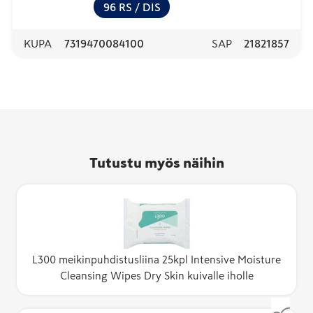
96
RS
/ DIS
KUPA
7319470084100
SAP
21821857
Tutustu myös näihin
L300 meikinpuhdistusliina 25kpl Intensive Moisture
Cleansing Wipes Dry Skin kuivalle iholle