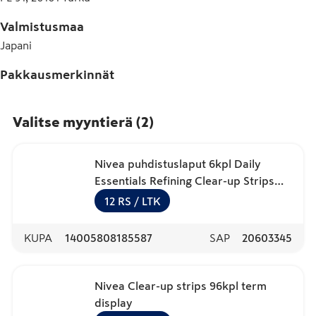
Valmistusmaa
Japani
Pakkausmerkinnät
Valitse myyntierä
(
2
)
Nivea puhdistuslaput 6kpl Daily
Essentials Refining Clear-up Strips
kasvojen T-alueelle
12
RS
/ LTK
KUPA
14005808185587
SAP
20603345
Nivea Clear-up strips 96kpl term
display