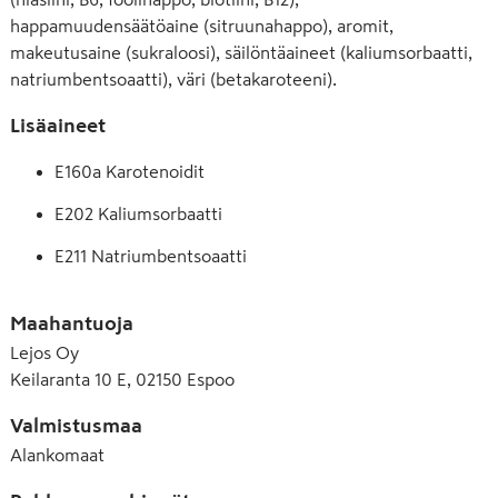
happamuudensäätöaine (sitruunahappo), aromit,
makeutusaine (sukraloosi), säilöntäaineet (kaliumsorbaatti,
natriumbentsoaatti), väri (betakaroteeni).
Lisäaineet
E160a Karotenoidit
E202 Kaliumsorbaatti
E211 Natriumbentsoaatti
E330 Sitruunahappo
Maahantuoja
E955 Sukraloosi
Lejos Oy
Keilaranta 10 E, 02150 Espoo
Valmistusmaa
Alankomaat