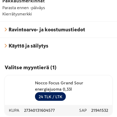
Pakkausmerkinnät
Parasta ennen -päiväys
Kierrätysmerkki
Ravintoarvo- ja koostumustiedot
Käyttö ja säilytys
Valitse myyntierä
(
1
)
Nocco Focus Grand Sour
energiajuoma 0,33l
24
TLK
/ LTK
KUPA
27340131604577
SAP
21941532