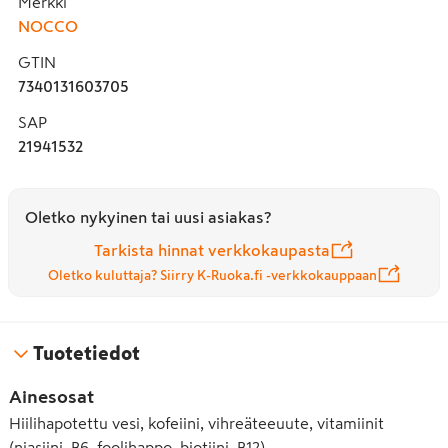
Merkki
NOCCO
GTIN
7340131603705
SAP
21941532
Oletko nykyinen tai uusi asiakas?
Tarkista hinnat verkkokaupasta
Oletko kuluttaja? Siirry K-Ruoka.fi -verkkokauppaan
Tuotetiedot
Ainesosat
Hiilihapotettu vesi, kofeiini, vihreäteeuute, vitamiinit
(niasiini, B6, foolihappo, biotiini, B12),