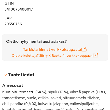
GTIN
8410076400017
SAP
20350756
Oletko nykyinen tai uusi asiakas?
Tarkista hinnat verkkokaupasta
Oletko kuluttaja? Siirry K-Ruoka.fi -verkkokauppaan
Tuotetiedot
Ainesosat
Kuutioitu tomaatti (64 %), sipuli (17 %), vihreä paprika (11 %),
tomaattisose, suola, etikka, sokeri, sitruunamehutiiviste,
chili paprika (0,4 %), kuivattu jalapeno, valkosipulijauhe,
luontainen aromi, happamuudensäätoaine (sitruunahappo),