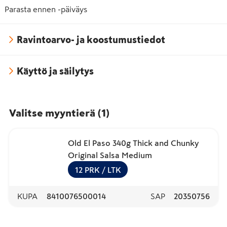
Parasta ennen -päiväys
Ravintoarvo- ja koostumustiedot
Käyttö ja säilytys
Valitse myyntierä
(
1
)
Old El Paso 340g Thick and Chunky
Original Salsa Medium
12
PRK
/ LTK
KUPA
8410076500014
SAP
20350756