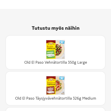
Tutustu myös näihin
Old El Paso Vehnätortilla 350g Large
Old El Paso Täysjyvävehnätortilla 326g Medium