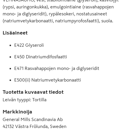
(rypsi, auringonkukka), emulgointiaine (rasvahappojen
mono- ja diglyseridit), rypälesokeri, nostatusaineet
(natriumvetykarbonaatti, natriumpyrofosfaatti), suola.
Lisäaineet
E422 Glyseroli
E450 Dinatriumdifosfaatti
E471 Rasvahappojen mono- ja diglyseridit
E500(ii) Natriumvetykarbonaatti
Tuotetta kuvaavat tiedot
Leivän tyyppi
:
Tortilla
Markkinoija
General Mills Scandinavia Ab
42132 Västra Frölunda, Sweden