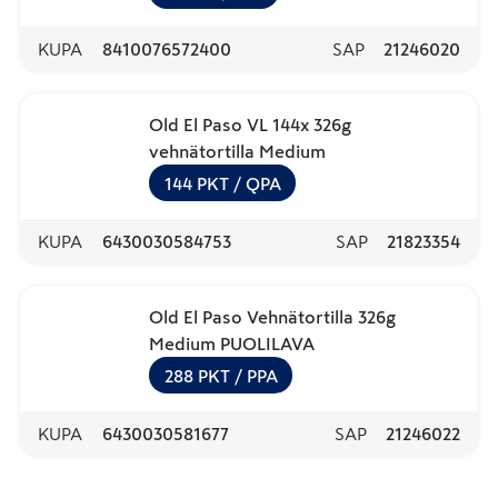
KUPA
8410076572400
SAP
21246020
Old El Paso VL 144x 326g
vehnätortilla Medium
144
PKT
/ QPA
KUPA
6430030584753
SAP
21823354
Old El Paso Vehnätortilla 326g
Medium PUOLILAVA
288
PKT
/ PPA
KUPA
6430030581677
SAP
21246022