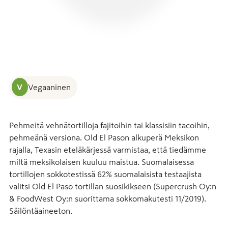
V
Vegaaninen
Pehmeitä vehnätortilloja fajitoihin tai klassisiin tacoihin, 
pehmeänä versiona. Old El Pason alkuperä Meksikon 
rajalla, Texasin eteläkärjessä varmistaa, että tiedämme 
miltä meksikolaisen kuuluu maistua. Suomalaisessa 
tortillojen sokkotestissä 62% suomalaisista testaajista 
valitsi Old El Paso tortillan suosikikseen (Supercrush Oy:n 
& FoodWest Oy:n suorittama sokkomakutesti 11/2019). 
Säilöntäaineeton.