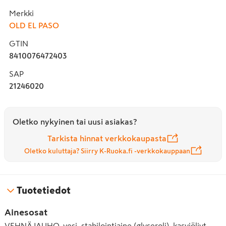
Merkki
OLD EL PASO
GTIN
8410076472403
SAP
21246020
Oletko nykyinen tai uusi asiakas?
Tarkista hinnat verkkokaupasta
Oletko kuluttaja? Siirry K-Ruoka.fi -verkkokauppaan
Tuotetiedot
Ainesosat
VEHNÄJAUHO, vesi, stabilointiaine (glyseroli), kasviöljyt