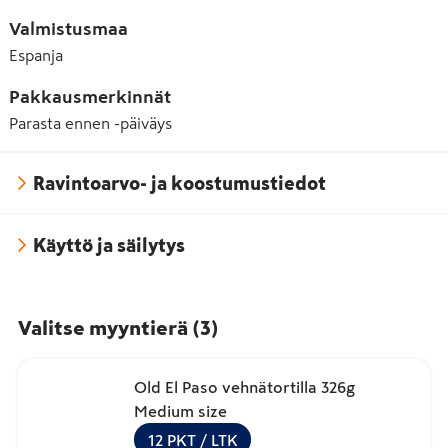
Valmistusmaa
Espanja
Pakkausmerkinnät
Parasta ennen -päiväys
Ravintoarvo- ja koostumustiedot
Käyttö ja säilytys
Valitse myyntierä
(
3
)
Old El Paso vehnätortilla 326g
Medium size
12
PKT
/ LTK