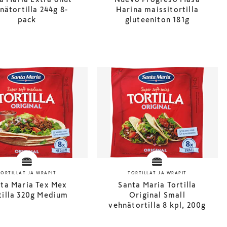
nätortilla 244g 8-
Harina maissitortilla
pack
gluteeniton 181g
TORTILLAT JA WRAPIT
TORTILLAT JA WRAPIT
ta Maria Tex Mex
Santa Maria Tortilla
tilla 320g Medium
Original Small
vehnätortilla 8 kpl, 200g