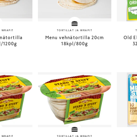
A WRAPIT
TORTILLAT JA WRAPIT
nätortilla
Menu vehnätortilla 20cm
Old E
l/1200g
18kpl/800g
3
A WRAPIT
TORTILLAT JA WRAPIT