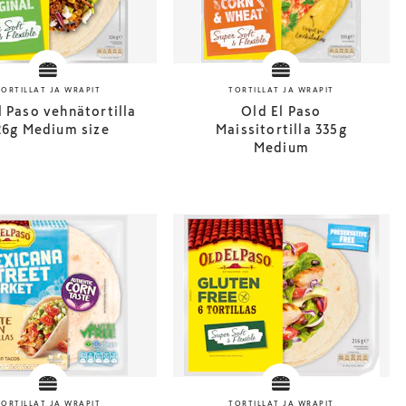
TORTILLAT JA WRAPIT
TORTILLAT JA WRAPIT
l Paso vehnätortilla
Old El Paso
26g Medium size
Maissitortilla 335g
Medium
TORTILLAT JA WRAPIT
TORTILLAT JA WRAPIT