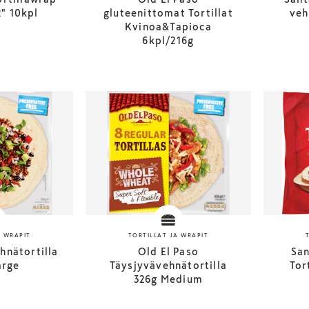
2" 10kpl
gluteenittomat Tortillat
veh
Kvinoa&Tapioca
6kpl/216g
A WRAPIT
TORTILLAT JA WRAPIT
hnätortilla
Old El Paso
San
arge
Täysjyvävehnätortilla
Tor
326g Medium