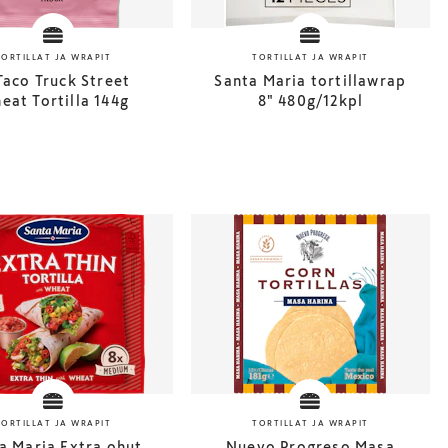
TORTILLAT JA WRAPIT
TORTILLAT JA WRAPIT
Taco Truck Street
Santa Maria tortillawrap
eat Tortilla 144g
8" 480g/12kpl
TORTILLAT JA WRAPIT
TORTILLAT JA WRAPIT
a Maria Extra ohut
Nuevo Progreso Masa