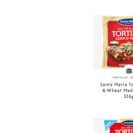
TORTILLAT J
Santa Maria To
& Wheat Medi
336