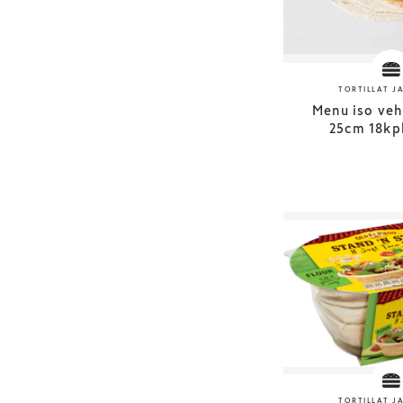
TORTILLAT J
Menu iso veh
25cm 18kp
TORTILLAT J