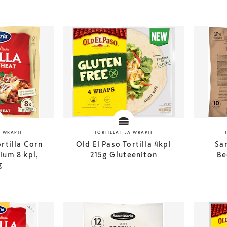
A WRAPIT
TORTILLAT JA WRAPIT
rtilla Corn
Old El Paso Tortilla 4kpl
San
um 8 kpl,
215g Gluteeniton
Be
g