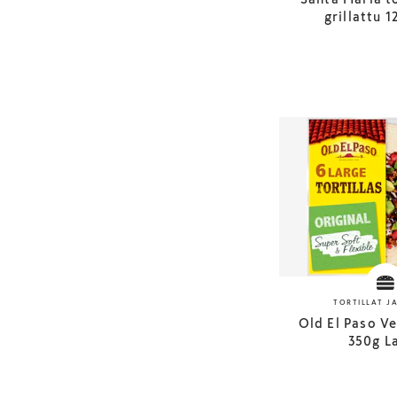
grillattu 1
TORTILLAT J
Old El Paso Ve
350g L