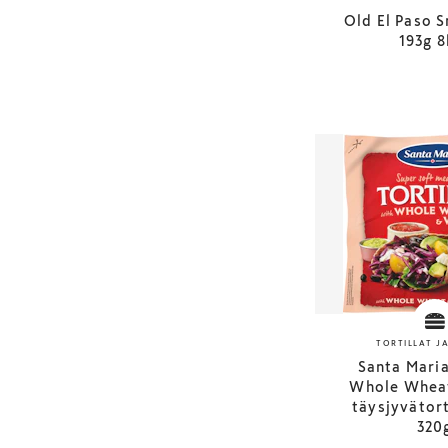
Old El Paso S
193g 8
TORTILLAT J
Santa Maria
Whole Whea
täysjyvätort
320