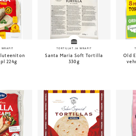
A WRAPIT
TORTILLAT JA WRAPIT
luteeniton
Santa Maria Soft Tortilla
Old E
kpl 224g
330g
veh