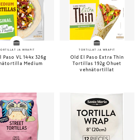
TORTILLAT JA WRAPIT
TORTILLAT JA WRAPIT
l Paso VL 144x 326g
Old El Paso Extra Thin
nätortilla Medium
Tortillas 192g Ohuet
vehnätortillat