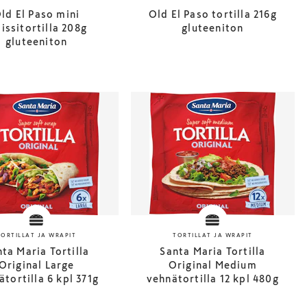
ld El Paso mini
Old El Paso tortilla 216g
issitortilla 208g
gluteeniton
gluteeniton
TORTILLAT JA WRAPIT
TORTILLAT JA WRAPIT
ta Maria Tortilla
Santa Maria Tortilla
Original Large
Original Medium
ätortilla 6 kpl 371g
vehnätortilla 12 kpl 480g