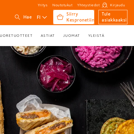
Yritys
Noutotukut
Yhteystiedot
Kirjaudu
Siirry
Tule
FI
Hae
Kespronetiin
asiakkaaksi
UORETUOTTEET
ASTIAT
JUOMAT
YLEISTÄ