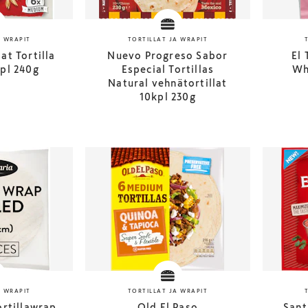
A WRAPIT
TORTILLAT JA WRAPIT
at Tortilla
Nuevo Progreso Sabor
El 
pl 240g
Especial Tortillas
Wh
Natural vehnätortillat
10kpl 230g
A WRAPIT
TORTILLAT JA WRAPIT
ortillawrap
Old El Paso
Sant