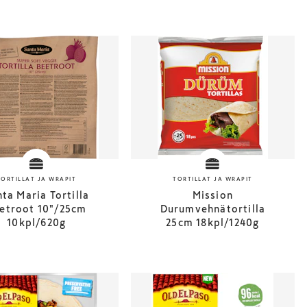
TORTILLAT JA WRAPIT
TORTILLAT JA WRAPIT
ta Maria Tortilla
Mission
etroot 10"/25cm
Durumvehnätortilla
10kpl/620g
25cm 18kpl/1240g