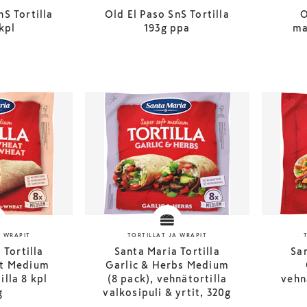
nS Tortilla
Old El Paso SnS Tortilla
O
kpl
193g ppa
ma
A WRAPIT
TORTILLAT JA WRAPIT
 Tortilla
Santa Maria Tortilla
San
t Medium
Garlic & Herbs Medium
illa 8 kpl
(8 pack), vehnätortilla
vehn
g
valkosipuli & yrtit, 320g