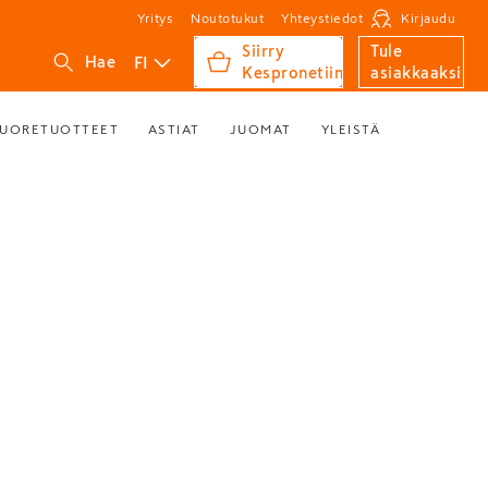
Yritys
Noutotukut
Yhteystiedot
Kirjaudu
Siirry
Tule
FI
Hae
Kespronetiin
asiakkaaksi
UORETUOTTEET
ASTIAT
JUOMAT
YLEISTÄ