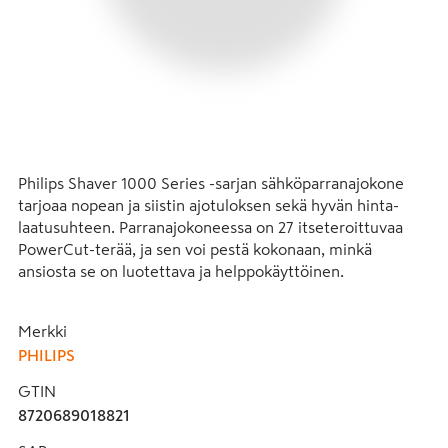
Philips Shaver 1000 Series -sarjan sähköparranajokone 
tarjoaa nopean ja siistin ajotuloksen sekä hyvän hinta-
laatusuhteen. Parranajokoneessa on 27 itseteroittuvaa 
PowerCut-terää, ja sen voi pestä kokonaan, minkä 
ansiosta se on luotettava ja helppokäyttöinen.
PowerCut-terät tasaiseen ja tarkkaan parranajoon
Merkki
Parranajokoneen 27 itseteroittuvaa terää leikkaavat 
PHILIPS
karvat aivan ihon pinnalta, joten lopputulos on aina sileä ja 
tasainen. Itseteroittuvat terämme pysyvät uudenveroisina 
GTIN
kaksi vuotta.
8720689018821
4D Flex -ajopäät myötäilevät kasvojesi muotoja ja 