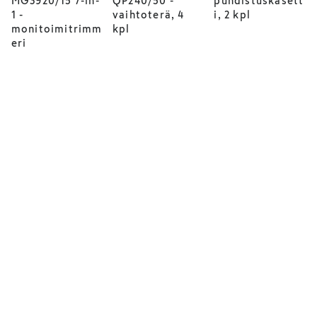
MG3920/15 7-in-
QP240/50 -
puhdistuskasett
1 -
vaihtoterä, 4
i, 2 kpl
monitoimitrimm
kpl
eri