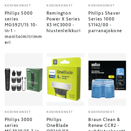
KODINKONEET
KODINKONEET
KODINKONEET
Philips 5000
Remington
Philips Shaver
series
Power X Series
Series 1000
MG5921/15 10-
X3 HC3000 -
S1142/00 -
in-1 -
hiustenleikkuri
parranajokone
monitoimitrimm
eri
KODINKONEET
KODINKONEET
KODINKONEET
Philips 3000
Philips
Braun Clean &
series
OneBlade
Renew CCR2 -