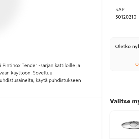
SAP
30120210
Oletko nyk
O
intinox Tender -sarjan kattiloille ja 
ivaan käyttöön. Soveltuu 
uhdistusaineita, käytä puhdistukseen 
Valitse m