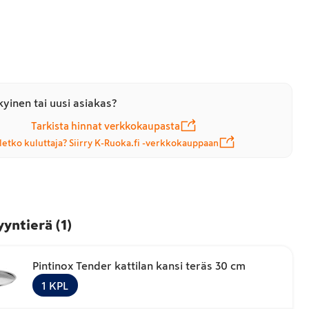
yinen tai uusi asiakas?
Tarkista hinnat verkkokaupasta
letko kuluttaja? Siirry K-Ruoka.fi -verkkokauppaan
yyntierä
(
1
)
Pintinox Tender kattilan kansi teräs 30 cm
1
KPL