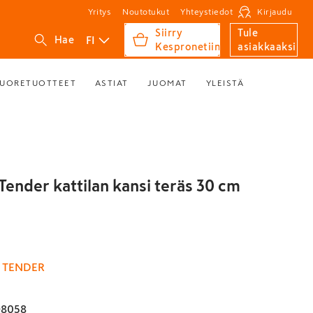
Yritys
Noutotukut
Yhteystiedot
Kirjaudu
Siirry
Tule
FI
Hae
Kespronetiin
asiakkaaksi
UORETUOTTEET
ASTIAT
JUOMAT
YLEISTÄ
Tender kattilan kansi teräs 30 cm
 TENDER
98058