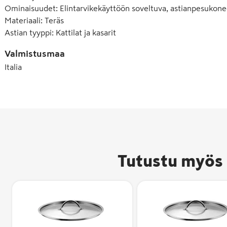
Ominaisuudet
:
Elintarvikekäyttöön soveltuva, astianpesukone
Materiaali
:
Teräs
Astian tyyppi
:
Kattilat ja kasarit
Valmistusmaa
Italia
Tutustu myös 