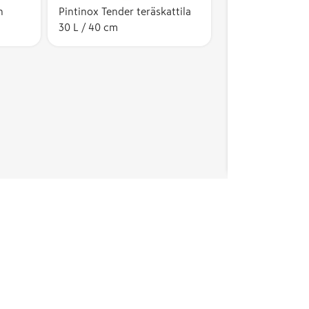
n
Pintinox Tender teräskattila
30 L / 40 cm