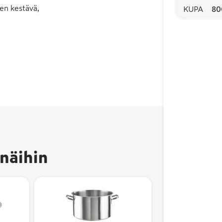
en kestävä,
KUPA
80
näihin