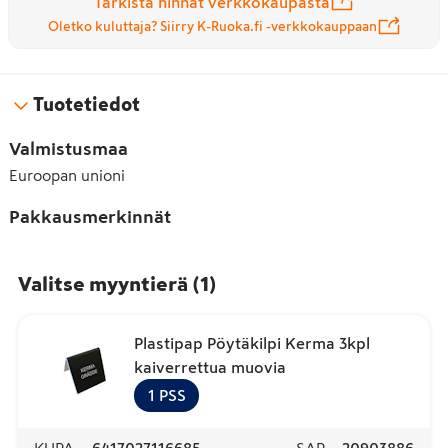
Tarkista hinnat verkkokaupasta
Oletko kuluttaja? Siirry K-Ruoka.fi -verkkokauppaan
Tuotetiedot
Valmistusmaa
Euroopan unioni
Pakkausmerkinnät
Valitse myyntierä
(
1
)
Plastipap Pöytäkilpi Kerma 3kpl
kaiverrettua muovia
1
PSS
KUPA
6417027116685
SAP
20903886