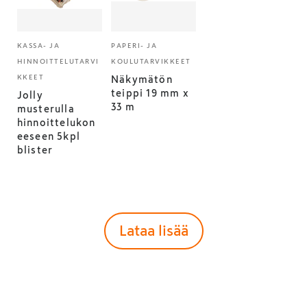
KASSA- JA
PAPERI- JA
HINNOITTELUTARVI
KOULUTARVIKKEET
KKEET
Näkymätön
teippi 19 mm x
Jolly
33 m
musterulla
hinnoittelukon
eeseen 5kpl
blister
Lataa lisää