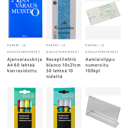
PAPERI- JA
PAPERI- JA
PAPERI- JA
KOULUTARVIKKEET
KOULUTARVIKKEET
KOULUTARVIKKEET
Ajanvarauskirja
Reseptilehtiö
Aamiaislippu
A4 60 lehteä
blanco 10x21cm
numeroitu
kierresidottu
50 lehteä 10
100kpl
nidettä