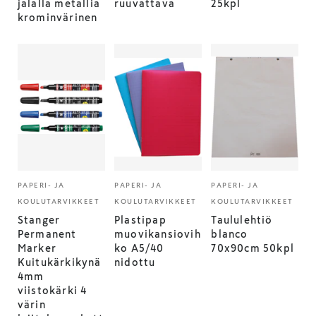
jalalla metallia
ruuvattava
25kpl
krominvärinen
PAPERI- JA
PAPERI- JA
PAPERI- JA
KOULUTARVIKKEET
KOULUTARVIKKEET
KOULUTARVIKKEET
Stanger
Plastipap
Taululehtiö
Permanent
muovikansiovih
blanco
Marker
ko A5/40
70x90cm 50kpl
Kuitukärkikynä
nidottu
4mm
viistokärki 4
värin