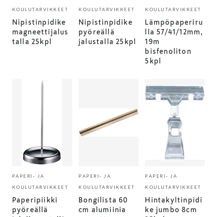
KOULUTARVIKKEET
KOULUTARVIKKEET
KOULUTARVIKKEET
Nipistinpidike
Nipistinpidike
Lämpöpaperiru
magneettijalus
pyöreällä
lla 57/41/12mm,
talla 25kpl
jalustalla 25kpl
19m
bisfenoliton
5kpl
PAPERI- JA
PAPERI- JA
PAPERI- JA
KOULUTARVIKKEET
KOULUTARVIKKEET
KOULUTARVIKKEET
Paperipiikki
Bongilista 60
Hintakyltinpidi
pyöreällä
cm alumiinia
ke jumbo 8cm