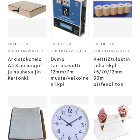
PAPERI- JA
PAPERI- JA
PAPERI- JA
KOULUTARVIKKEET
KOULUTARVIKKEET
KOULUTARVIKKEET
Arkistokotelo
Dymo
Keittiötulostin
A4 8cm nappi-
Tarrakasetti
rulla 5kpl
ja nauhasuljin
12mm/7m
76/70/12mm
kartonki
musta/valkoine
60m
n 1kpl
bisfenoliton