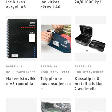
ine kirkas
ine kirkas
24/6 1000 kpl
akryyli A5
akryyli A6
PAPERI- JA
PAPERI- JA
PAPERI- JA
KOULUTARVIKKEET
KOULUTARVIKKEET
KOULUTARVIKKEET
Hakemistovihk
Teippikone
Kassalipas 8
o A5 ruuduilla
pussinsuljentaa
metallia lukko
n
2 avaimella