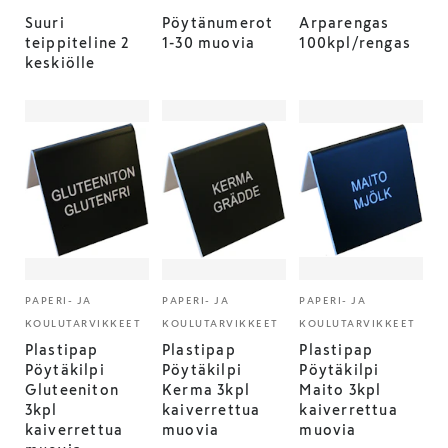
Suuri
Pöytänumerot
Arparengas
teippiteline 2
1-30 muovia
100kpl/rengas
keskiölle
PAPERI- JA
PAPERI- JA
PAPERI- JA
KOULUTARVIKKEET
KOULUTARVIKKEET
KOULUTARVIKKEET
Plastipap
Plastipap
Plastipap
Pöytäkilpi
Pöytäkilpi
Pöytäkilpi
Gluteeniton
Kerma 3kpl
Maito 3kpl
3kpl
kaiverrettua
kaiverrettua
kaiverrettua
muovia
muovia