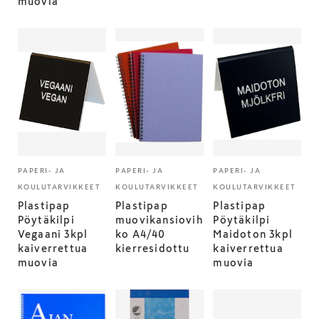
muovia
PAPERI- JA
PAPERI- JA
PAPERI- JA
KOULUTARVIKKEET
KOULUTARVIKKEET
KOULUTARVIKKEET
Plastipap
Plastipap
Plastipap
Pöytäkilpi
muovikansiovih
Pöytäkilpi
Vegaani 3kpl
ko A4/40
Maidoton 3kpl
kaiverrettua
kierresidottu
kaiverrettua
muovia
muovia