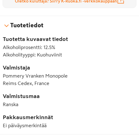
Oletko kuluttaja? Siirry K-Ruoka.fi -verkkokauppaan
Tuotetiedot
Tuotetta kuvaavat tiedot
Alkoholiprosentti
:
12.5%
Alkoholityyppi
:
Kuohuviinit
Valmistaja
Pommery Vranken Monopole
Reims Cedex, France
Valmistusmaa
Ranska
Pakkausmerkinnät
Ei päiväysmerkintää