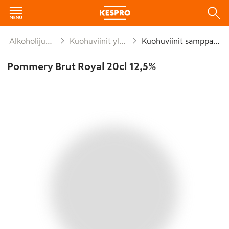
Alkoholijuomat
Kuohuviinit yli 1,2%
Kuohuviinit samppanja
Pommery Brut Royal 20cl 12,5%