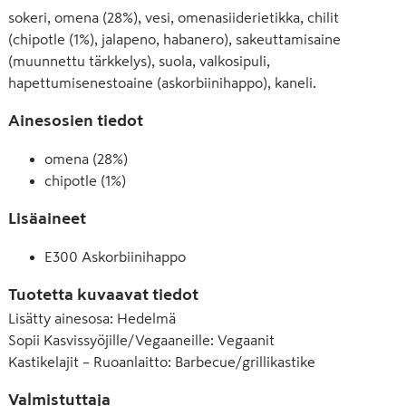
sokeri, omena (28%), vesi, omenasiiderietikka, chilit
(chipotle (1%), jalapeno, habanero), sakeuttamisaine
(muunnettu tärkkelys), suola, valkosipuli,
hapettumisenestoaine (askorbiinihappo), kaneli.
Ainesosien tiedot
omena (28%)
chipotle (1%)
Lisäaineet
E300 Askorbiinihappo
Tuotetta kuvaavat tiedot
Lisätty ainesosa
:
Hedelmä
Sopii Kasvissyöjille/Vegaaneille
:
Vegaanit
Kastikelajit – Ruoanlaitto
:
Barbecue/grillikastike
Valmistuttaja