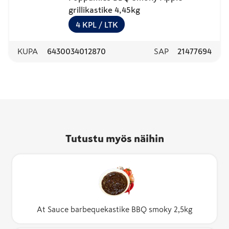
grillikastike 4,45kg
4
KPL
/ LTK
KUPA
6430034012870
SAP
21477694
Tutustu myös näihin
At Sauce barbequekastike BBQ smoky 2,5kg