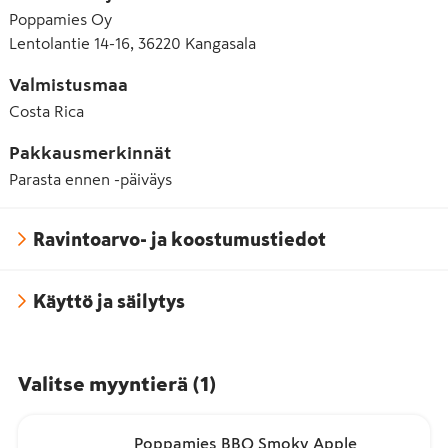
Poppamies Oy
Lentolantie 14-16, 36220 Kangasala
Valmistusmaa
Costa Rica
Pakkausmerkinnät
Parasta ennen -päiväys
Ravintoarvo- ja koostumustiedot
Käyttö ja säilytys
Valitse myyntierä
(
1
)
Poppamies BBQ Smoky Apple