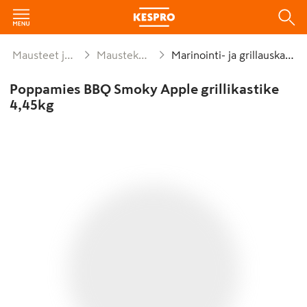
Mausteet ja leivonta
Maustekastikkeet
Marinointi- ja grillauskastike
Poppamies BBQ Smoky Apple grillikastike
4,45kg