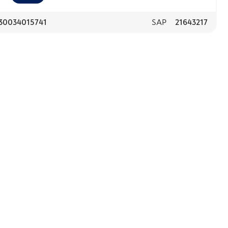
30034015741
SAP
21643217