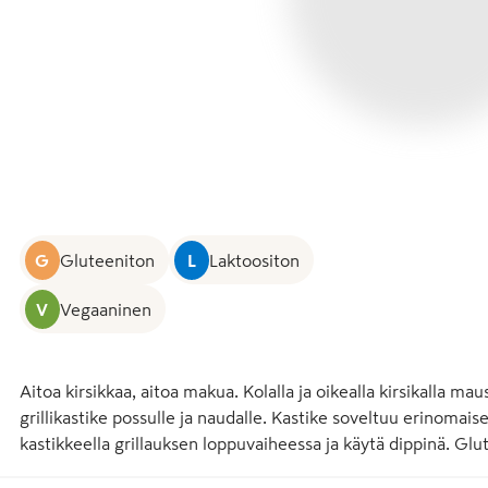
G
Gluteeniton
L
Laktoositon
V
Vegaaninen
Aitoa kirsikkaa, aitoa makua. Kolalla ja oikealla kirsikalla m
grillikastike possulle ja naudalle. Kastike soveltuu erinomaises
kastikkeella grillauksen loppuvaiheessa ja käytä dippinä. Glu