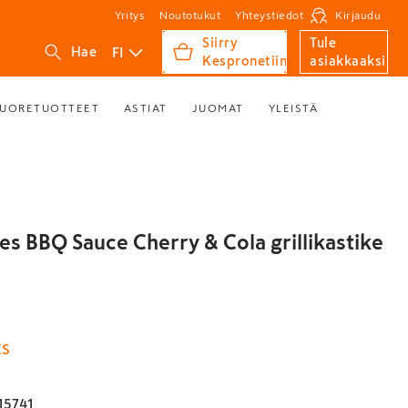
Yritys
Noutotukut
Yhteystiedot
Kirjaudu
Siirry
Tule
FI
Hae
Kespronetiin
asiakkaaksi
UORETUOTTEET
ASTIAT
JUOMAT
YLEISTÄ
s BBQ Sauce Cherry & Cola grillikastike
ES
15741