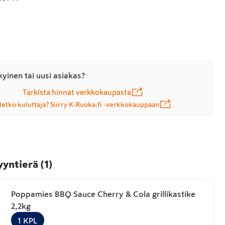
yinen tai uusi asiakas?
Tarkista hinnat verkkokaupasta
letko kuluttaja? Siirry K-Ruoka.fi -verkkokauppaan
yyntierä
(
1
)
Poppamies BBQ Sauce Cherry & Cola grillikastike
2,2kg
1
KPL