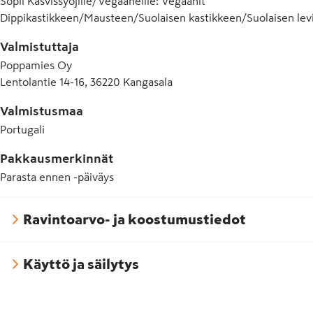
Sopii Kasvissyöjille/Vegaaneille
:
Vegaanit
Dippikastikkeen/Mausteen/Suolaisen kastikkeen/Suolaisen lev
Valmistuttaja
Poppamies Oy
Lentolantie 14-16, 36220 Kangasala
Valmistusmaa
Portugali
Pakkausmerkinnät
Parasta ennen -päiväys
Ravintoarvo- ja koostumustiedot
Käyttö ja säilytys