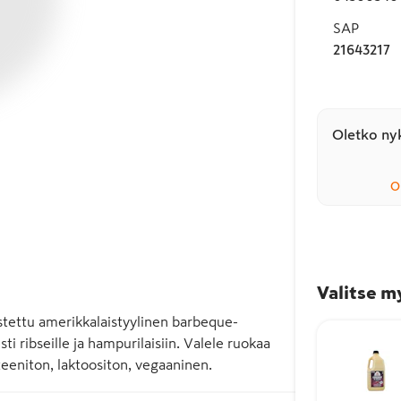
SAP
21643217
Oletko nyk
O
Valitse m
austettu amerikkalaistyylinen barbeque-
ti ribseille ja hampurilaisiin. Valele ruokaa 
teeniton, laktoositon, vegaaninen.