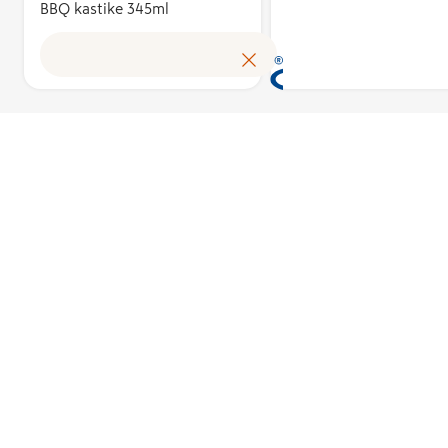
BBQ kastike 345ml
omakustannus
Avainlippu au
tunnistamaa
suomalaisen 
tuloksen ja 
kotimaista
työllisyyttä. 
käyttöoikeud
myöntää hak
perusteella a
asiantuntijoi
puolueeton
Avainlippu-m
toimikunta.