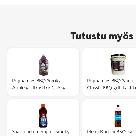
Tutustu myös 
Avainlippu-m
kertoo, että 
valmistettu 
Poppamies BBQ Smoky
Poppamies BBQ Sauce
Apple grillikastike 4,45kg
Classic BBQ grillikastik
ja sen
kotimaisuusa
vähintään 50
Kotimaisuusa
kuvaa suomal
kustannusten
tuotteen
Saarioinen memphis smoky
Menu Korean BBQ-kasti