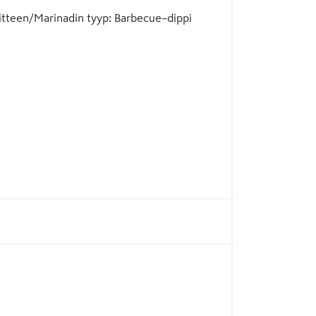
itteen/Marinadin tyyp
:
Barbecue–dippi