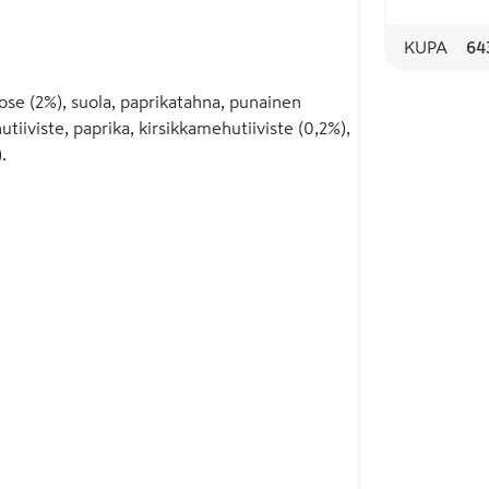
KUPA
64
asose (2%), suola, paprikatahna, punainen
iiviste, paprika, kirsikkamehutiiviste (0,2%),
.