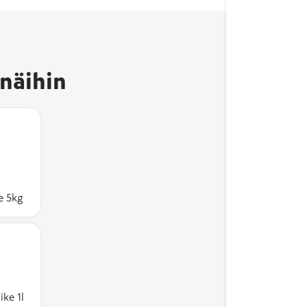
näihin
erkki
tuote on
Suomessa
e 5kg
ste on
 %.
ste
aisten
 osuutta
ke 1l