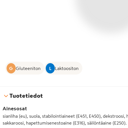
G
Gluteeniton
L
Laktoositon
Tuotetiedot
Ainesosat
sianliha (eu), suola, stabilointiaineet (E451, E450), dekstroos
sakkaroosi, hapettumisenestoaine (E316), säilöntäaine (E250).