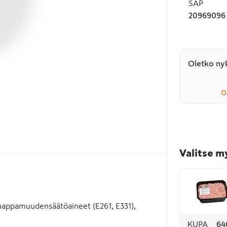
SAP
20969096
Oletko nyk
O
Valitse m
i, happamuudensäätöaineet (E261, E331),
KUPA
64