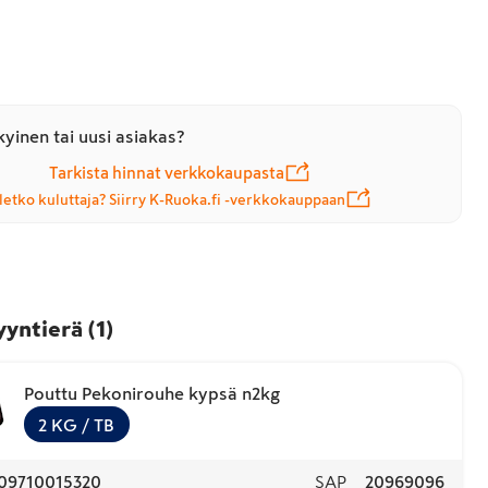
yinen tai uusi asiakas?
Tarkista hinnat verkkokaupasta
letko kuluttaja? Siirry K-Ruoka.fi -verkkokauppaan
yyntierä
(
1
)
Pouttu Pekonirouhe kypsä n2kg
2
KG
/ TB
09710015320
SAP
20969096