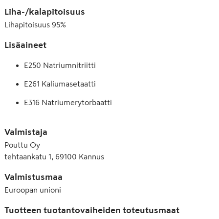
Liha-/kalapitoisuus
Lihapitoisuus
95
%
Lisäaineet
E250 Natriumnitriitti
E261 Kaliumasetaatti
E316 Natriumerytorbaatti
E331 Natriumsitraatti
Valmistaja
E450 Dinatriumdifosfaatti
Pouttu Oy
tehtaankatu 1, 69100 Kannus
E451 Pentanatriumtrifosfaatti
Valmistusmaa
Euroopan unioni
Tuotteen tuotantovaiheiden toteutusmaat