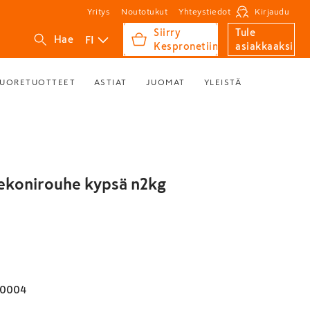
Yritys
Noutotukut
Yhteystiedot
Kirjaudu
Siirry
Tule
FI
Hae
Kespronetiin
asiakkaaksi
UORETUOTTEET
ASTIAT
JUOMAT
YLEISTÄ
ekonirouhe kypsä n2kg
00004