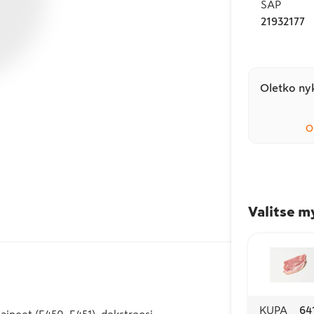
SAP
21932177
Oletko nyk
O
Valitse m
KUPA
64
tiaineet (E450, E451), dekstroosi,