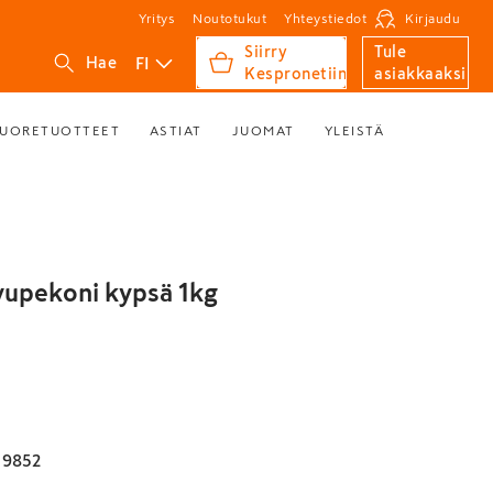
Yritys
Noutotukut
Yhteystiedot
Kirjaudu
Siirry
Tule
FI
Hae
Kespronetiin
asiakkaaksi
UORETUOTTEET
ASTIAT
JUOMAT
YLEISTÄ
upekoni kypsä 1kg
19852