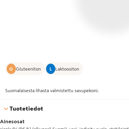
G
Gluteeniton
L
Laktoositon
Suomalaisesta lihasta valmistettu savupekoni.
Tuotetiedot
Ainesosat
siankylki (96 %) (alkuperä Suomi), vesi, jodioitu suola, stabiloin