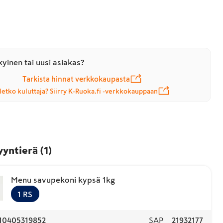
yinen tai uusi asiakas?
Tarkista hinnat verkkokaupasta
letko kuluttaja? Siirry K-Ruoka.fi -verkkokauppaan
yyntierä
(
1
)
Menu savupekoni kypsä 1kg
1
RS
10405319852
SAP
21932177