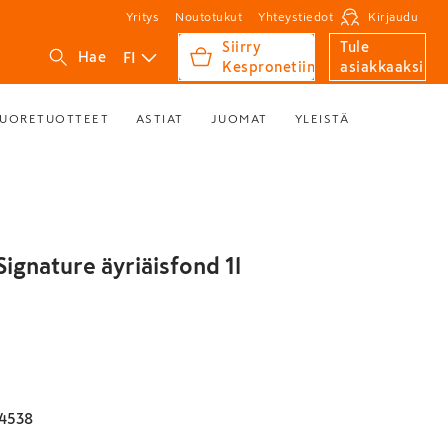
Yritys
Noutotukut
Yhteystiedot
Kirjaudu
Siirry
Tule
FI
Hae
Kespronetiin
asiakkaaksi
UORETUOTTEET
ASTIAT
JUOMAT
YLEISTÄ
Signature äyriäisfond 1l
4538