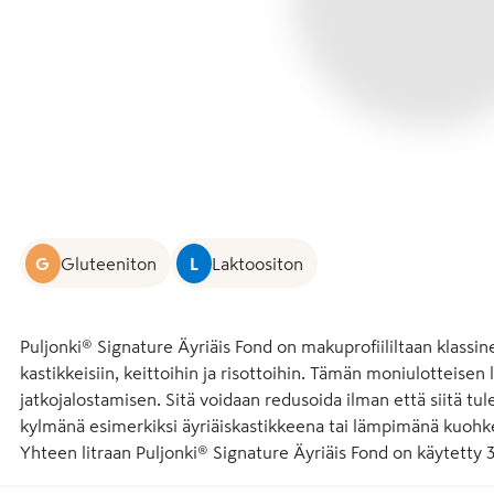
G
Gluteeniton
L
Laktoositon
Puljonki® Signature Äyriäis Fond on makuprofiililtaan klassine
kastikkeisiin, keittoihin ja risottoihin. Tämän moniulotteise
jatkojalostamisen. Sitä voidaan redusoida ilman että siitä tule
kylmänä esimerkiksi äyriäiskastikkeena tai lämpimänä kuohke
Yhteen litraan Puljonki® Signature Äyriäis Fond on käytetty 32