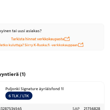
yinen tai uusi asiakas?
Tarkista hinnat verkkokaupasta
letko kuluttaja? Siirry K-Ruoka.fi -verkkokauppaan
yyntierä
(
1
)
Puljonki Signature äyriäisfond 1l
6
TLK
/ LTK
13287534545
SAP
21756828