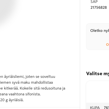
SAP
21756828
Oletko nyk
O
Valitse m
n äyriäisliemi, joten se soveltuu 
n liemen syvä maku mahdollistaa 
e kitkerää. Kokeile sitä redusoituna ja 
ana vaahtona sifonista.

0 g äyriäisiä.
KUPA
76