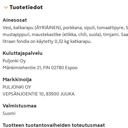
Tuotetiedot
Ainesosat
Vesi, katkarapu (ÄYRIÄINEN), porkkana, sipuli, tomaattipyre, SE
mustapippuri, maustekastike (etikka, chili, suola), timjami. S
litraan fondia on käytetty 0,32 kg katkarapu.
Kuluttajapalvelu
Puljonki Oy
Mänkimiehentie 21, FIN 02780 Espoo
Markkinoija
PULJONKI OY
VEPSÄNJOENTIE 10, 83900 JUUKA
Valmistusmaa
Suomi
Tuotteen tuotantovaiheiden toteutusmaat