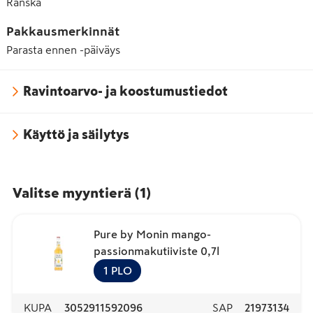
Ranska
Pakkausmerkinnät
Parasta ennen -päiväys
Ravintoarvo- ja koostumustiedot
Käyttö ja säilytys
Valitse myyntierä
(
1
)
Pure by Monin mango-
passionmakutiiviste 0,7l
1
PLO
KUPA
3052911592096
SAP
21973134