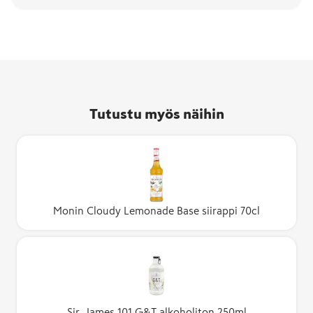
Tutustu myös näihin
Monin Cloudy Lemonade Base siirappi 70cl
Sir. James 101 G&T alkoholiton 250ml