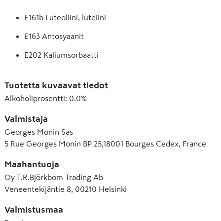
E161b Luteoliini, luteiini
E163 Antosyaanit
E202 Kaliumsorbaatti
E330 Sitruunahappo
Tuotetta kuvaavat tiedot
E445 Puuhartsien glyseroliesterit
Alkoholiprosentti
:
0.0%
Valmistaja
Georges Monin Sas
5 Rue Georges Monin BP 25,18001 Bourges Cedex, France
Maahantuoja
Oy T.R.Björkbom Trading Ab
Veneentekijäntie 8, 00210 Helsinki
Valmistusmaa