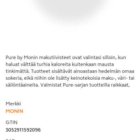
Pure by Monin makutiivisteet ovat valintasi silloin, kun 
haluat välttää turhia kaloreita kuitenkaan mausta 
tinkimättä. Tuotteet sisältävät ainoastaan hedelmän omaa 
sokeria, eikä niihin ole lisätty keinotekoisia maku-, väri- tai 
säilöntäaineita. Valmistat Pure-sarjan tuotteilla raikkaat, 
kalorittomat tai vähäkaloriset makuvedet, mocktailit, 
cocktailit, lemonadet, frappet ja smoothiet. Voit yhdistellä 
Merkki
tuotteita myös Monin siirappien kanssa, jolloin saat 
MONIN
runsaasti eri juomaversioita kevyempää vaihtoehtoa 
kaipaaville.
GTIN
3052911592096