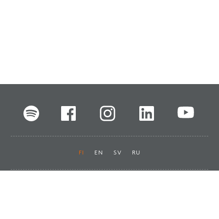
FI
EN
SV
RU
Pikalinkit
Oiva-raportit
Laskut ja maksut