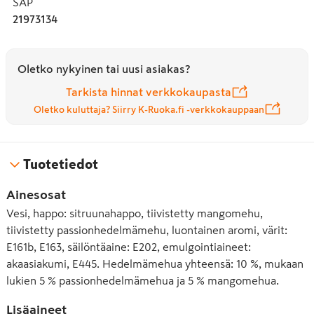
SAP
21973134
Oletko nykyinen tai uusi asiakas?
Tarkista hinnat verkkokaupasta
Oletko kuluttaja? Siirry K-Ruoka.fi -verkkokauppaan
Tuotetiedot
Ainesosat
Vesi, happo: sitruunahappo, tiivistetty mangomehu,
tiivistetty passionhedelmämehu, luontainen aromi, värit:
E161b, E163, säilöntäaine: E202, emulgointiaineet:
akaasiakumi, E445. Hedelmämehua yhteensä: 10 %, mukaan
lukien 5 % passionhedelmämehua ja 5 % mangomehua.
Lisäaineet