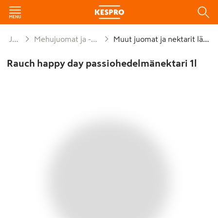
Juomat
Mehujuomat ja -nektarit lämmin
Muut juomat ja nektarit lämmin
Rauch happy day passiohedelmänektari 1l