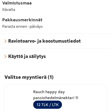
Valmistusmaa
Itävalta
Pakkausmerkinnät
Parasta ennen -päiväys
Ravintoarvo- ja koostumustiedot
Käyttö ja säilytys
Valitse myyntierä
(
1
)
Rauch happy day
passiohedelmänektari 1l
12
TLK
/ LTK