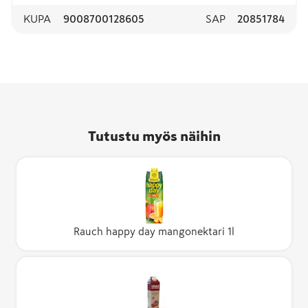
KUPA
9008700128605
SAP
20851784
Tutustu myös näihin
Rauch happy day mangonektari 1l