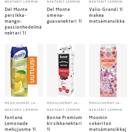
NEKTARIT LÄMMIN
NEKTARIT LÄMMIN
NEKTARIT LÄMMIN
Del Monte
Del Monte
Valio Grandi 1l
persikka-
omena-
makea
mango-
guavanektari 1l
metsämansikka
passionhedelmä
nektari 1l
MEHUJUOMAT JA -
MEHUJUOMAT JA -
MEHUJUOMAT JA -
NEKTARIT LÄMMIN
NEKTARIT LÄMMIN
NEKTARIT LÄMMIN
Fontana
Bonne Premium
Moomin
Lemonade
kirsikkanektari
sokeriton
mehujuoma 1l
1l
metsämansikkaj