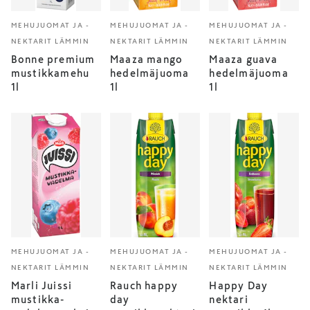
MEHUJUOMAT JA -
MEHUJUOMAT JA -
MEHUJUOMAT JA -
NEKTARIT LÄMMIN
NEKTARIT LÄMMIN
NEKTARIT LÄMMIN
Bonne premium
Maaza mango
Maaza guava
mustikkamehu
hedelmäjuoma
hedelmäjuoma
1l
1l
1l
MEHUJUOMAT JA -
MEHUJUOMAT JA -
MEHUJUOMAT JA -
NEKTARIT LÄMMIN
NEKTARIT LÄMMIN
NEKTARIT LÄMMIN
Marli Juissi
Rauch happy
Happy Day
mustikka-
day
nektari