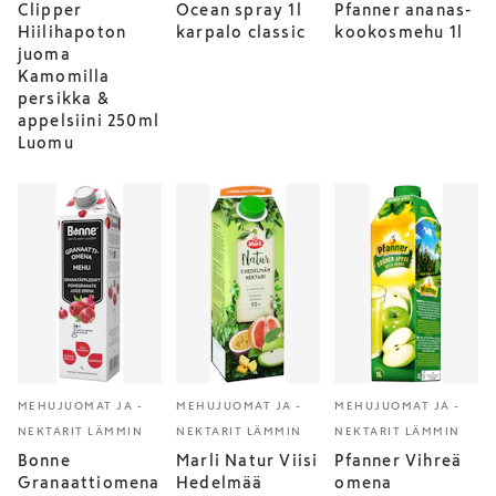
Clipper
Ocean spray 1l
Pfanner ananas-
Hiilihapoton
karpalo classic
kookosmehu 1l
juoma
Kamomilla
persikka &
appelsiini 250ml
Luomu
MEHUJUOMAT JA -
MEHUJUOMAT JA -
MEHUJUOMAT JA -
NEKTARIT LÄMMIN
NEKTARIT LÄMMIN
NEKTARIT LÄMMIN
Bonne
Marli Natur Viisi
Pfanner Vihreä
Granaattiomena
Hedelmää
omena