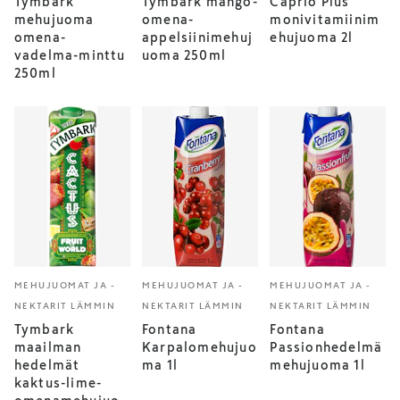
Tymbark
Tymbark mango-
Caprio Plus
mehujuoma
omena-
monivitamiinim
omena-
appelsiinimehuj
ehujuoma 2l
vadelma-minttu
uoma 250ml
250ml
MEHUJUOMAT JA -
MEHUJUOMAT JA -
MEHUJUOMAT JA -
NEKTARIT LÄMMIN
NEKTARIT LÄMMIN
NEKTARIT LÄMMIN
Tymbark
Fontana
Fontana
maailman
Karpalomehujuo
Passionhedelmä
hedelmät
ma 1l
mehujuoma 1l
kaktus-lime-