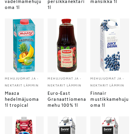
vadelmamehuju
persikkanektari
mansikka 1l
oma 1l
1l
MEHUJUOMAT JA -
MEHUJUOMAT JA -
MEHUJUOMAT JA -
NEKTARIT LÄMMIN
NEKTARIT LÄMMIN
NEKTARIT LÄMMIN
Maaza
Euro-East
Finnair
hedelmäjuoma
Granaattiomena
mustikkamehuju
1l tropical
mehu 100% 1l
oma 1l