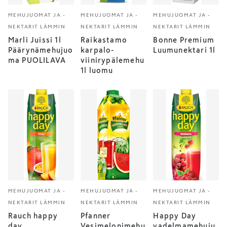
MEHUJUOMAT JA -
MEHUJUOMAT JA -
MEHUJUOMAT JA -
NEKTARIT LÄMMIN
NEKTARIT LÄMMIN
NEKTARIT LÄMMIN
Marli Juissi 1l
Raikastamo
Bonne Premium
Päärynämehujuo
karpalo-
Luumunektari 1l
ma PUOLILAVA
viinirypälemehu
1l luomu
MEHUJUOMAT JA -
MEHUJUOMAT JA -
MEHUJUOMAT JA -
NEKTARIT LÄMMIN
NEKTARIT LÄMMIN
NEKTARIT LÄMMIN
Rauch happy
Pfanner
Happy Day
day
Vesimelonimehu
vadelmamehuju