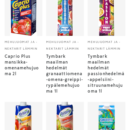
MEHUJUOMAT JA -
MEHUJUOMAT JA -
MEHUJUOMAT JA -
NEKTARIT LÄMMIN
NEKTARIT LÄMMIN
NEKTARIT LÄMMIN
Caprio Plus
Tymbark
Tymbark
mansikka-
maailman
maailman
omenamehujuo
hedelmät
hedelmät
ma 2l
granaattiomena
passionhedelmä
-omena-greippi-
-appelsiini-
rypälemehujuo
sitruunamehuju
ma 1l
oma 1l