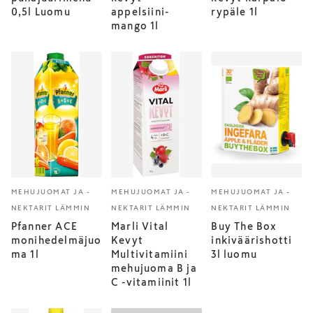
0,5l Luomu
appelsiini-
rypäle 1l
mango 1l
MEHUJUOMAT JA -
MEHUJUOMAT JA -
MEHUJUOMAT JA -
NEKTARIT LÄMMIN
NEKTARIT LÄMMIN
NEKTARIT LÄMMIN
Pfanner ACE
Marli Vital
Buy The Box
monihedelmäjuo
Kevyt
inkiväärishotti
ma 1l
Multivitamiini
3l luomu
mehujuoma B ja
C -vitamiinit 1l