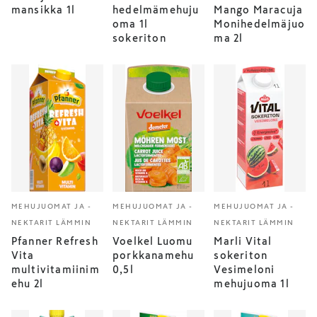
mansikka 1l
hedelmämehuju
Mango Maracuja
oma 1l
Monihedelmäjuo
sokeriton
ma 2l
MEHUJUOMAT JA -
MEHUJUOMAT JA -
MEHUJUOMAT JA -
NEKTARIT LÄMMIN
NEKTARIT LÄMMIN
NEKTARIT LÄMMIN
Pfanner Refresh
Voelkel Luomu
Marli Vital
Vita
porkkanamehu
sokeriton
multivitamiinim
0,5l
Vesimeloni
ehu 2l
mehujuoma 1l