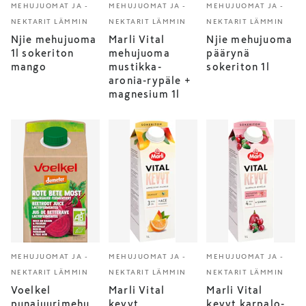
MEHUJUOMAT JA -
MEHUJUOMAT JA -
MEHUJUOMAT JA -
NEKTARIT LÄMMIN
NEKTARIT LÄMMIN
NEKTARIT LÄMMIN
Njie mehujuoma
Marli Vital
Njie mehujuoma
1l sokeriton
mehujuoma
päärynä
mango
mustikka-
sokeriton 1l
aronia-rypäle +
magnesium 1l
MEHUJUOMAT JA -
MEHUJUOMAT JA -
MEHUJUOMAT JA -
NEKTARIT LÄMMIN
NEKTARIT LÄMMIN
NEKTARIT LÄMMIN
Voelkel
Marli Vital
Marli Vital
punajuurimehu
kevyt
kevyt karpalo-