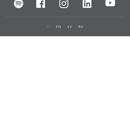
FI
EN
SV
RU
Pikalinkit
Oiva-raportit
Laskut ja maksut
Ota yhteyttä
Anna palautetta
Tukku
Usein kysyttyä
Haluan asiakkaaksi
Käyttöturvatiedotteet
Tilaa uutiskirje
Ota yhteyttä