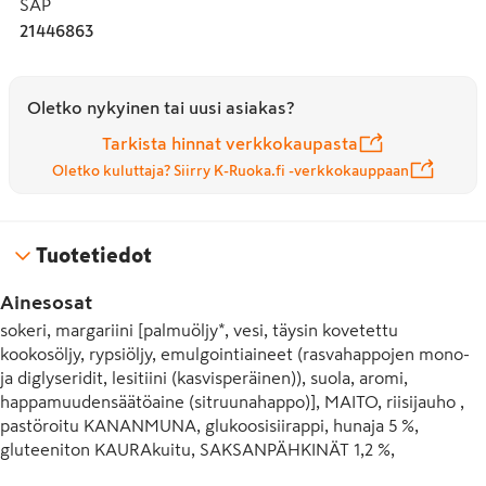
SAP
21446863
Oletko nykyinen tai uusi asiakas?
Tarkista hinnat verkkokaupasta
Oletko kuluttaja? Siirry K-Ruoka.fi -verkkokauppaan
Tuotetiedot
Ainesosat
sokeri, margariini [palmuöljy*, vesi, täysin kovetettu 
kookosöljy, rypsiöljy, emulgointiaineet (rasvahappojen mono- 
ja diglyseridit, lesitiini (kasvisperäinen)), suola, aromi, 
happamuudensäätöaine (sitruunahappo)], MAITO, riisijauho , 
pastöroitu KANANMUNA, glukoosisiirappi, hunaja 5 %, 
gluteeniton KAURAkuitu, SAKSANPÄHKINÄT 1,2 %, 
nostatusaine (natriumvetykarbonaatti), karamellisiirappi 0,4 %, 