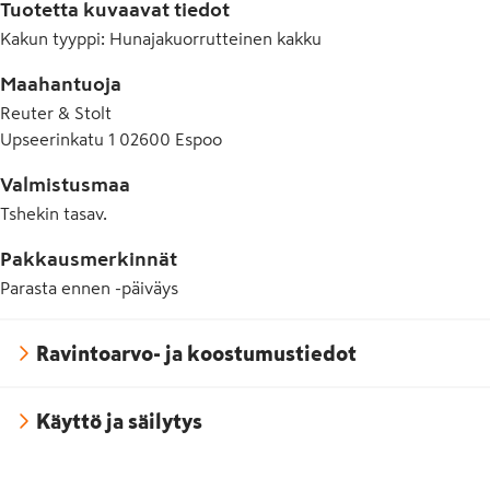
Tuotetta kuvaavat tiedot
VOI, psylliumkuitu 0,2 %, luontainen karamelliaromi, 
vähärasvainen kaakao, aromi. Saattaa sisältää jäämiä SOIJAsta. 
Kakun tyyppi
:
Hunajakuorrutteinen kakku
Ei lisättyjä säilöntäaineita tai väriaineita. * Kestävästä 
lähteestä.
Maahantuoja
Reuter & Stolt
Upseerinkatu 1 02600 Espoo
Valmistusmaa
Tshekin tasav.
Pakkausmerkinnät
Parasta ennen -päiväys
Ravintoarvo- ja koostumustiedot
Käyttö ja säilytys