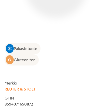
Pakastetuote
G
Gluteeniton
Merkki
REUTER & STOLT
GTIN
8594071650872