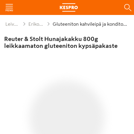
Leivät ja leivonnaiset
Erikoisruokavalioleivät
Gluteeniton kahvileipä ja konditoria pakaste
Reuter & Stolt Hunajakakku 800g
leikkaamaton gluteeniton kypsäpakaste