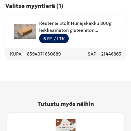
Valitse myyntierä
(
1
)
Reuter & Stolt Hunajakakku 800g
leikkaamaton gluteeniton
kypsäpakaste
6
RS
/ LTK
KUPA
8594071650889
SAP
21446863
Tutustu myös näihin