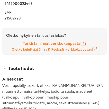
6412000023448
SAP
21502728
Oletko nykyinen tai uusi asiakas?
Tarkista hinnat verkkokaupasta
Oletko kuluttaja? Siirry K-Ruoka.fi -verkkokauppaan
Tuotetiedot
Ainesosat
Vesi, rapsiöljy, sokeri, etikka, KANANMUNANKELTUAINEN,
muunnettu maissitärkkelys, jodioitu suola, mausteet
(valkosipuli, valkopippuri, mustapippuri),
sitruunatäysmehutiiviste, aromi, sakeuttamisaine (E 415),
säilöntäaine (E 202).