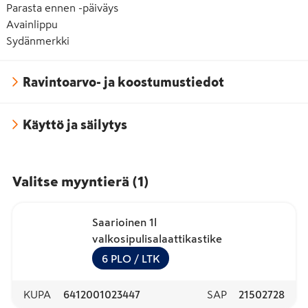
Parasta ennen -päiväys
Avainlippu
Sydänmerkki
Ravintoarvo- ja koostumustiedot
Käyttö ja säilytys
Valitse myyntierä
(
1
)
Saarioinen 1l
valkosipulisalaattikastike
6
PLO
/ LTK
KUPA
6412001023447
SAP
21502728