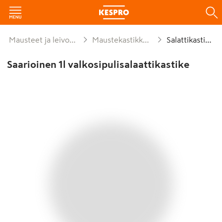
Mausteet ja leivonta
Maustekastikkeet
Salattikastike
Saarioinen 1l valkosipulisalaattikastike