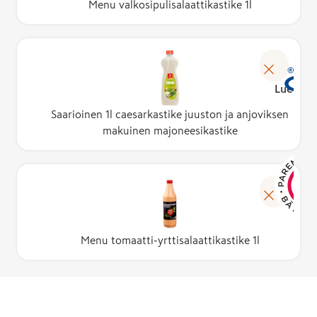
Menu valkosipulisalaattikastike 1l
Lue lisä
Saarioinen 1l caesarkastike juuston ja anjoviksen
makuinen majoneesikastike
Menu tomaatti-yrttisalaattikastike 1l