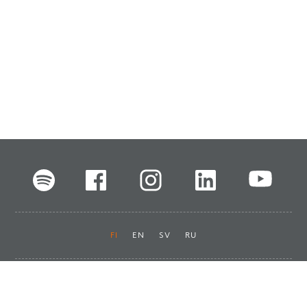
FI
EN
SV
RU
Pikalinkit