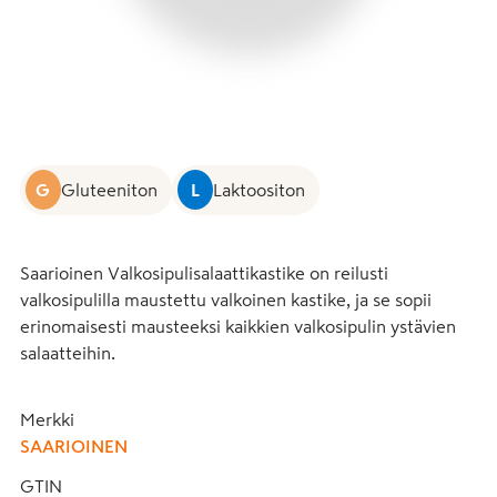
G
Gluteeniton
L
Laktoositon
Saarioinen Valkosipulisalaattikastike on reilusti 
valkosipulilla maustettu valkoinen kastike, ja se sopii 
erinomaisesti mausteeksi kaikkien valkosipulin ystävien 
salaatteihin.
Merkki
SAARIOINEN
GTIN