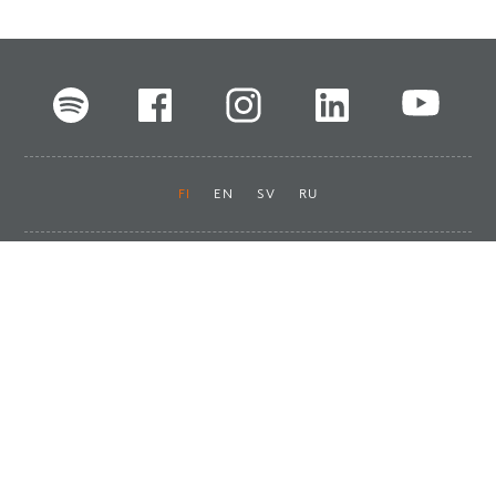
FI
EN
SV
RU
Pikalinkit
Oiva-raportit
Laskut ja maksut
Ota yhteyttä
Anna palautetta
Tukku
Usein kysyttyä
Haluan asiakkaaksi
Käyttöturvatiedotteet
Tilaa uutiskirje