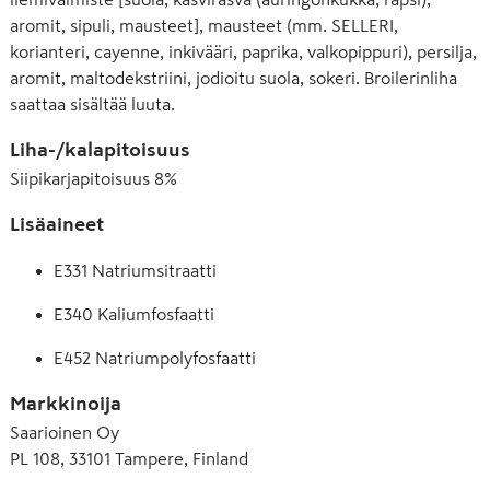
aromit, sipuli, mausteet], mausteet (mm. SELLERI,
korianteri, cayenne, inkivääri, paprika, valkopippuri), persilja,
aromit, maltodekstriini, jodioitu suola, sokeri. Broilerinliha
saattaa sisältää luuta.
Liha-/kalapitoisuus
Siipikarjapitoisuus
8
%
Lisäaineet
E331 Natriumsitraatti
E340 Kaliumfosfaatti
E452 Natriumpolyfosfaatti
Markkinoija
Saarioinen Oy
PL 108, 33101 Tampere, Finland