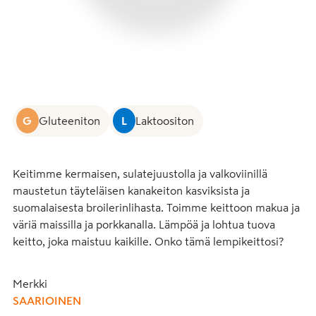
G
Gluteeniton
L
Laktoositon
Keitimme kermaisen, sulatejuustolla ja valkoviinillä 
maustetun täyteläisen kanakeiton kasviksista ja 
suomalaisesta broilerinlihasta. Toimme keittoon makua ja 
väriä maissilla ja porkkanalla. Lämpöä ja lohtua tuova 
keitto, joka maistuu kaikille. Onko tämä lempikeittosi?
Merkki
SAARIOINEN