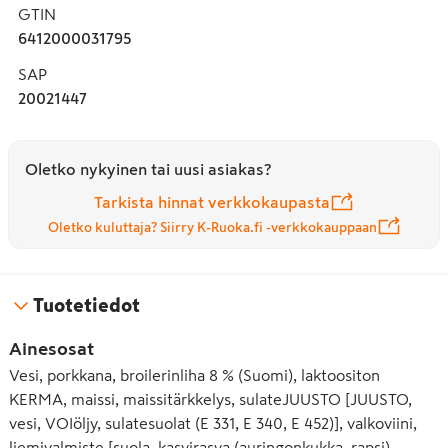
GTIN
6412000031795
SAP
20021447
Oletko nykyinen tai uusi asiakas?
Tarkista hinnat verkkokaupasta
Oletko kuluttaja? Siirry K-Ruoka.fi -verkkokauppaan
Tuotetiedot
Ainesosat
Vesi, porkkana, broilerinliha 8 % (Suomi), laktoositon
KERMA, maissi, maissitärkkelys, sulateJUUSTO [JUUSTO,
vesi, VOIöljy, sulatesuolat (E 331, E 340, E 452)], valkoviini,
liemivalmiste [suola, kasvirasva (auringonkukka, rapsi),