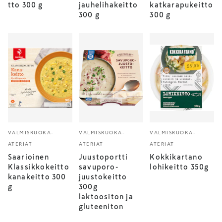
tto 300 g
jauhelihakeitto
katkarapukeitto
300 g
300 g
VALMISRUOKA-
VALMISRUOKA-
VALMISRUOKA-
ATERIAT
ATERIAT
ATERIAT
Saarioinen
Juustoportti
Kokkikartano
Klassikkokeitto
savuporo-
lohikeitto 350g
kanakeitto 300
juustokeitto
g
300g
laktoositon ja
gluteeniton