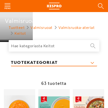
Valmisruoat
Tuotteet
Valmisruoat
Valmisruoka-ateriat
Keitot
TUOTEKATEGORIAT
63 tuotetta