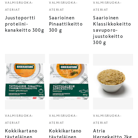
VALMISRUOKA-
VALMISRUOKA-
VALMISRUOKA-
ATERIAT
ATERIAT
ATERIAT
Juustoportti
Saarioinen
Saarioinen
proteiini-
Pinaattikeitto
Klassikkokeitto
kanakeitto 300g
300 g
savuporo-
juustokeitto
300 g
VALMISRUOKA-
VALMISRUOKA-
VALMISRUOKA-
ATERIAT
ATERIAT
ATERIAT
Kokkikartano
Kokkikartano
Atria
täyteläinen
täyteläinen
Hernekeitto 2kg