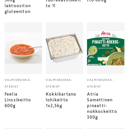
300g
tuorekasviskeit
tto 600g
laktoositon
to 1l
gluteeniton
VALMISRUOKA-
VALMISRUOKA-
VALMISRUOKA-
ATERIAT
ATERIAT
ATERIAT
Feelia
Kokkikartano
Atria
Linssikeitto
lohikeitto
Samettinen
600g
1x2,5kg
pinaatti-
nokkoskeitto
300g