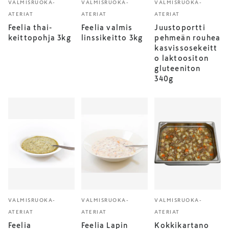
VALMISRUOKA-
VALMISRUOKA-
VALMISRUOKA-
ATERIAT
ATERIAT
ATERIAT
Feelia thai-
Feelia valmis
Juustoportti
keittopohja 3kg
linssikeitto 3kg
pehmeän rouhea
kasvissosekeitt
o laktoositon
gluteeniton
340g
VALMISRUOKA-
VALMISRUOKA-
VALMISRUOKA-
ATERIAT
ATERIAT
ATERIAT
Feelia
Feelia Lapin
Kokkikartano