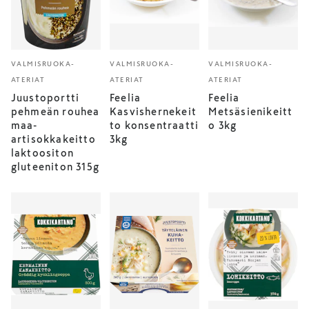
VALMISRUOKA-
VALMISRUOKA-
VALMISRUOKA-
ATERIAT
ATERIAT
ATERIAT
Juustoportti
Feelia
Feelia
pehmeän rouhea
Kasvishernekeit
Metsäsienikeitt
maa-
to konsentraatti
o 3kg
artisokkakeitto
3kg
laktoositon
gluteeniton 315g