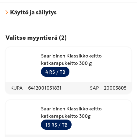
Käyttö ja säilytys
Valitse myyntierä
(
2
)
Saarioinen Klassikkokeitto
katkarapukeitto 300 g
4
RS
/ TB
KUPA
6412001031831
SAP
20003805
Saarioinen Klassikkokeitto
katkarapukeitto 300g
16
RS
/ TB