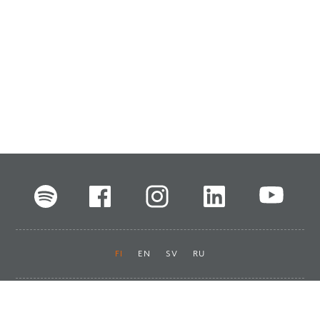
FI
EN
SV
RU
Pikalinkit