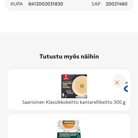
KUPA
6412002031830
SAP
20021460
Tutustu myös näihin
Saarioinen Klassikkokeitto kantarellikeitto 300 g