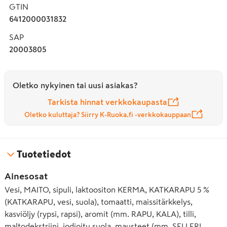
GTIN
6412000031832
SAP
20003805
Oletko nykyinen tai uusi asiakas?
Tarkista hinnat verkkokaupasta
Oletko kuluttaja? Siirry K-Ruoka.fi -verkkokauppaan
Tuotetiedot
Ainesosat
Vesi, MAITO, sipuli, laktoositon KERMA, KATKARAPU 5 %
(KATKARAPU, vesi, suola), tomaatti, maissitärkkelys,
kasviöljy (rypsi, rapsi), aromit (mm. RAPU, KALA), tilli,
maltodekstriini, jodioitu suola, mausteet (mm. SELLERI,