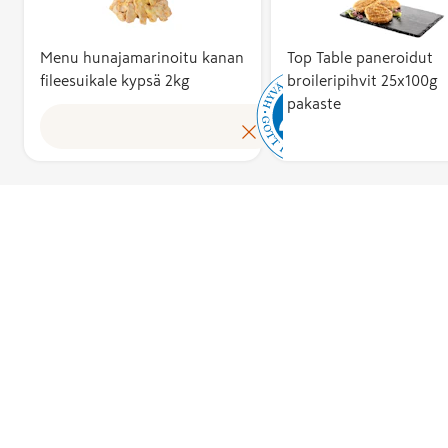
liha, kala, ma
ja munat –
sellaisenaan j
Menu hunajamarinoitu kanan
Top Table paneroidut
fileesuikale kypsä 2kg
broileripihvit 25x100g
osana muita
pakaste
elintarvikkeit
ovat aina 100
suomalaisia.
Useamman
ainesosan
tuotteissa
raaka-aineist
vähintään 75
on kotimaisia
Lisäksi
lopputuote
valmistetaan 
pakataan
Suomessa.
Hyvää