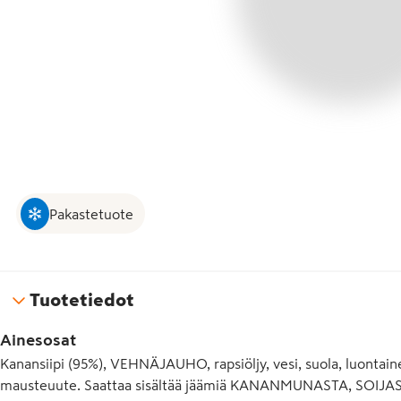
Pakastetuote
Tuotetiedot
Ainesosat
Kanansiipi (95%), VEHNÄJAUHO, rapsiöljy, vesi, suola, luonta
mausteuute. Saattaa sisältää jäämiä KANANMUNASTA, SOIJ