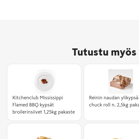
Hyvää
Suomesta -
Tutustu myös 
merkki on
pakattujen
elintarvikkei
ja
eläintenruok
alkuperämerk
joka kertoo
Kitchenclub Mississippi
Reinin naudan ylikypsä
suomalaisista
Flamed BBQ kypsät
chuck roll n. 2,5kg pak
broilerinsiivet 1,25kg pakaste
raaka-aineist
ja työstä. Yh
ainesosan
tuotteet sek