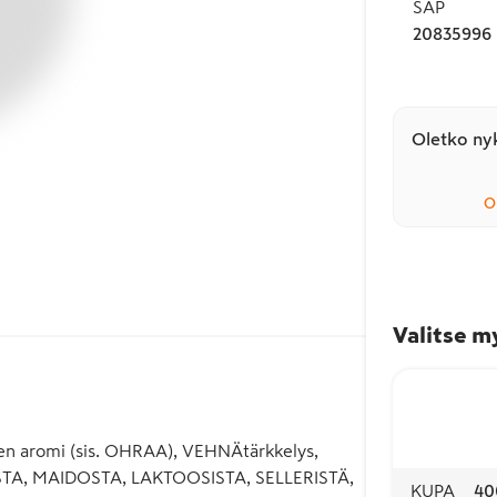
SAP
20835996
Oletko nyk
O
Valitse m
inen aromi (sis. OHRAA), VEHNÄtärkkelys,
ASTA, MAIDOSTA, LAKTOOSISTA, SELLERISTÄ,
KUPA
40