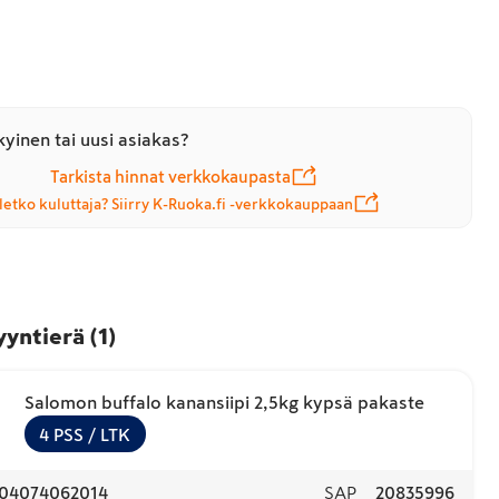
yinen tai uusi asiakas?
Tarkista hinnat verkkokaupasta
letko kuluttaja? Siirry K-Ruoka.fi -verkkokauppaan
yyntierä
(
1
)
Salomon buffalo kanansiipi 2,5kg kypsä pakaste
4
PSS
/ LTK
04074062014
SAP
20835996