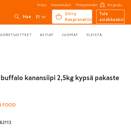
Yritys
Noutotukut
Yhteystiedot
Kirjaudu
Siirry
Tule
FI
Hae
Kespronetiin
asiakkaaksi
UORETUOTTEET
ASTIAT
JUOMAT
YLEISTÄ
buffalo kanansiipi 2,5kg kypsä pakaste
 FOOD
62113