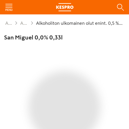
Alkoholijuomat
Alkoholiton olut
Alkoholiton ulkomainen olut enint. 0,5 % alv 13,5 % plo
San Miguel 0,0% 0,33l