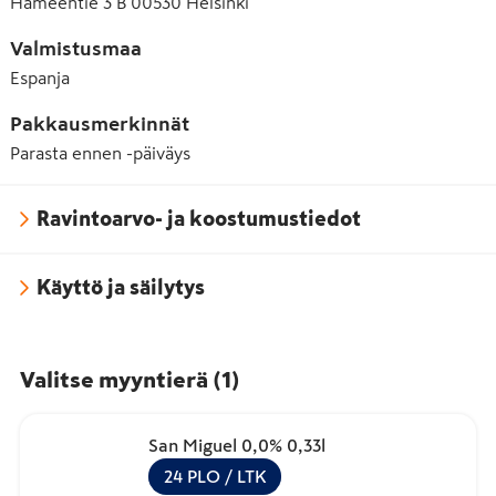
Hämeentie 3 B 00530 Helsinki
Valmistusmaa
Espanja
Pakkausmerkinnät
Parasta ennen -päiväys
Ravintoarvo- ja koostumustiedot
Käyttö ja säilytys
Valitse myyntierä
(
1
)
San Miguel 0,0% 0,33l
24
PLO
/ LTK