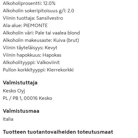
Alkoholiprosentti
:
12.0%
Alkoholin sokeripitoisuus g/l
:
2.0
Viinin tuottaja
:
Sansilvestro
Ala-alue
:
PIEMONTE
Alkoholin väri
:
Pale tai vaalea blond
Alkoholin makeusaste
:
Kuiva (brut)
Viinin täyteläisyys
:
Kevyt
Viinin hapokkuus
:
Hapokas
Alkoholityyppi
:
Valkoviinit
Pullon korkkityyppi
:
Kierrekorkki
Valmistuttaja
Kesko Oyj
PL / PB 1, 00016 Kesko
Valmistusmaa
Italia
Tuotteen tuotantovaiheiden toteutusmaat