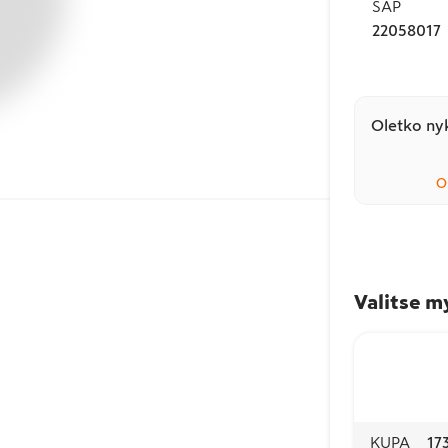
SAP
22058017
Oletko nyk
O
Valitse m
KUPA
17