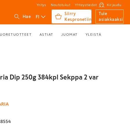
Yritys
Noutotukut
Yhteystiedot
Kirjaudu
Siirry
Tule
FI
Hae
Kespronetiin
asiakkaaksi
UORETUOTTEET
ASTIAT
JUOMAT
YLEISTÄ
ria Dip 250g 384kpl Sekppa 2 var
ARIA
28554