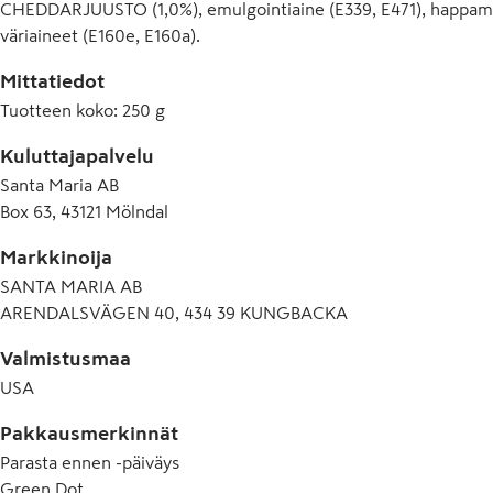
CHEDDARJUUSTO (1,0%), emulgointiaine (E339, E471), happamuu
väriaineet (E160e, E160a).
Mittatiedot
Tuotteen koko
:
250 g
Kuluttajapalvelu
Santa Maria AB
Box 63, 43121 Mölndal
Markkinoija
SANTA MARIA AB
ARENDALSVÄGEN 40, 434 39 KUNGBACKA
Valmistusmaa
USA
Pakkausmerkinnät
Parasta ennen -päiväys
Green Dot