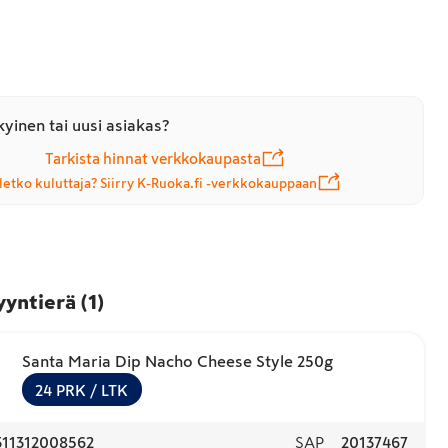
yinen tai uusi asiakas?
Tarkista hinnat verkkokaupasta
letko kuluttaja? Siirry K-Ruoka.fi -verkkokauppaan
yyntierä
(
1
)
Santa Maria Dip Nacho Cheese Style 250g
24
PRK
/ LTK
311312008562
SAP
20137467