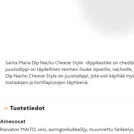
Santa Maria Dip Nacho Cheese Style -dippikastike on chedda
juustodippi on täydellinen texmex-lisuke sipseille, nachoille, to
Dip Nacho Cheese Style on juustodippi, jota voit käyttää myö
tostadojen ja tortillapizzojen täytteenä.

• Classic Tex Mex -juustodippi perheen illanviettoihin ja juhlii
• Vinkki: saat tarjolle mausteisemman juustodipin lisäämällä
Tuotetiedot
kastiketta.
Ainesosat
Rasvaton MAITO, vesi, auringonkukkaöljy, muunnettu tärkkelys (