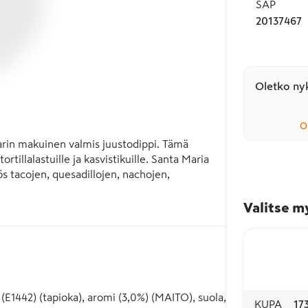
SAP
20137467
Oletko nyk
O
rin makuinen valmis juustodippi. Tämä 
rtillalastuille ja kasvistikuille. Santa Maria 
s tacojen, quesadillojen, nachojen, 
Valitse m
n

 juustodippiin Santa Maria Green Jalapeño -
E1442) (tapioka), aromi (3,0%) (MAITO), suola,
KUPA
17