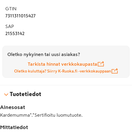
• Säilytä kuivassa ja pimeässä aromin säilyttämiseksi 
GTIN
pidempään

7311311015427
• Luomu
SAP
21553142
Oletko nykyinen tai uusi asiakas?
Tarkista hinnat verkkokaupasta
Oletko kuluttaja? Siirry K-Ruoka.fi -verkkokauppaan
Tuotetiedot
Ainesosat
Kardemumma*.*Sertifioitu luomutuote.
Mittatiedot