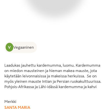
V
Vegaaninen
Laadukas jauhettu kardemumma, luomu. Kardemumma 
on miedon mausteinen ja hieman makea mauste, jota 
käytetään leivonnaisissa ja makeissa herkuissa.  Se on 
myös yleinen mauste Intian ja Persian ruokakulttuurissa. 
Pohjois-Afrikassa ja Lähi-idässä kardemumma ja kahvi 
tunnetaan myös täydellisenä yhdistelmänä. Kokeile lisätä 
noin 1 teelusikallinen kardemummaa kahviin ennen kahvin 
Merkki
valmistamista kahvinkeittimellä tai pressopannullla, jolloin 
SANTA MARIA
saat kahviin valloittavan mausteisen maun.
