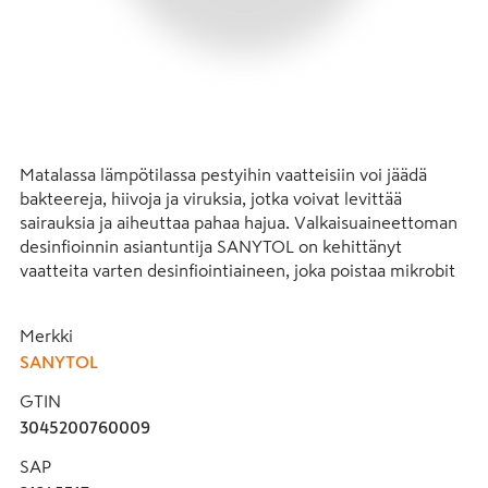
Matalassa lämpötilassa pestyihin vaatteisiin voi jäädä 
bakteereja, hiivoja ja viruksia, jotka voivat levittää 
sairauksia ja aiheuttaa pahaa hajua. Valkaisuaineettoman 
desinfioinnin asiantuntija SANYTOL on kehittänyt 
vaatteita varten desinfiointiaineen, joka poistaa mikrobit 
20 °C:n lämpötilasta alkaen. Sen ainutlaatuinen, 
dermatologisesti testattu koostumus poistaa tehokkaasti 
Merkki
bakteerien aiheuttaman pahan hajun. valko- ja 
SANYTOL
kirjopyykistä kuituja rikkomatta. Vaatteesi ovat puhtaita ja 
puhdistettuja. Testattu tekstiileillä, jotka on pesty 
GTIN
tuotteella käyttöohjeen mukaisesti.
3045200760009
SAP