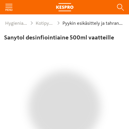
Hygienia ja siivous
Kotipyykin pesu
Pyykin esikäsittely ja tahranpoisto
Sanytol desinfiointiaine 500ml vaatteille