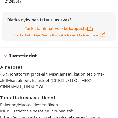
21245317
Oletko nykyinen tai uusi asiakas?
Tarkista hinnat verkkokaupasta
Oletko kuluttaja? Siirry K-Ruoka.fi -verkkokauppaan
Tuotetiedot
Ainesosat
<5 % ionittomat pinta-aktiiviset aineet, kationiset pinta-
aktiiviset aineet; hajusteet (CITRONELLOL, HEXYL
CINNAMAL, LINALOOL).
Tuotetta kuvaavat tiedot
Rakenne/Muoto
:
Nestemäinen
INCI
:
Lisätietoa ainesosien inci-nimistä:
https://ec.Europa.Eu/growth/tools-databases/cosing/