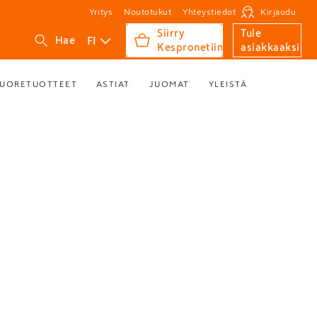
Yritys
Noutotukut
Yhteystiedot
Kirjaudu
Siirry
Tule
FI
Hae
Kespronetiin
asiakkaaksi
UORETUOTTEET
ASTIAT
JUOMAT
YLEISTÄ