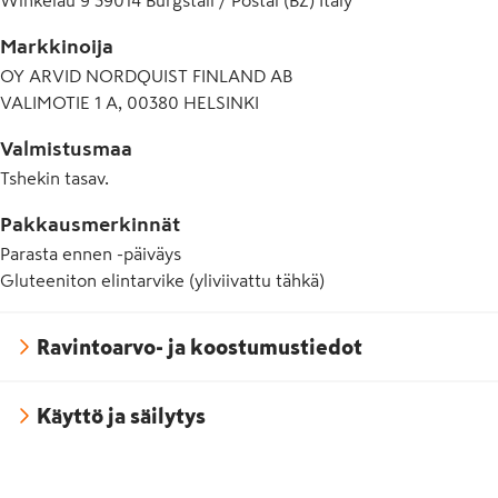
Winkelau 9 39014 Burgstall / Postal (BZ) Italy
Markkinoija
OY ARVID NORDQUIST FINLAND AB
VALIMOTIE 1 A, 00380 HELSINKI
Valmistusmaa
Tshekin tasav.
Pakkausmerkinnät
Parasta ennen -päiväys
Gluteeniton elintarvike (yliviivattu tähkä)
Ravintoarvo- ja koostumustiedot
Käyttö ja säilytys