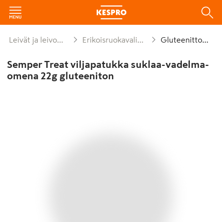
Leivät ja leivonnaiset
Erikoisruokavaliokeksit
Gluteenittomat
Semper Treat viljapatukka suklaa-vadelma-
omena 22g gluteeniton