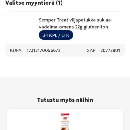
Valitse myyntierä
(
1
)
Semper Treat viljapatukka suklaa-
vadelma-omena 22g gluteeniton
24
KPL
/ LTK
KUPA
17312170056672
SAP
20772801
Tutustu myös näihin