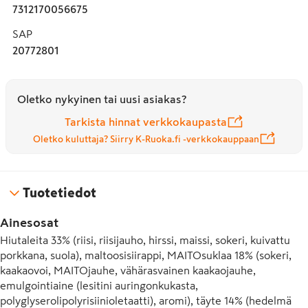
7312170056675
SAP
20772801
Oletko nykyinen tai uusi asiakas?
Tarkista hinnat verkkokaupasta
Oletko kuluttaja? Siirry K-Ruoka.fi -verkkokauppaan
Tuotetiedot
Ainesosat
Hiutaleita 33% (riisi, riisijauho, hirssi, maissi, sokeri, kuivattu 
porkkana, suola), maltoosisiirappi, MAITOsuklaa 18% (sokeri, 
kaakaovoi, MAITOjauhe, vähärasvainen kaakaojauhe, 
emulgointiaine (lesitini auringonkukasta, 
polyglyserolipolyrisiinioletaatti), aromi), täyte 14% (hedelmä 