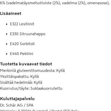
6% (vadelmatäysmehutiiviste (2%), vadelma (2%), omenasose), 
sokeri, fruktoosisiirappi, riisijauho, kaakaovoi, hyytelöimisaine 
Lisäaineet
(pektiini), happo (sitruunahappo)), happamuudensäätöaine 
(kaliumsitraatti), aromi, sitruskuitu), kosteudensäilyttäjä 
E322 Lesitiinit
(sorbitoli), fruktoosi, emulgointiaine (lesitini auringonkukasta), 
luontainen aromi, aromi, happo (sitruunahappo). VOI SISÄLTÄÄ 
E330 Sitruunahappo
PIENIÄ JÄÄMIÄ SOIJAA, PÄHKINÄÄ JA MAAPÄHKINÄÄ.
E420 Sorbitoli
E440 Pektiini
Tuotetta kuvaavat tiedot
Merkintä gluteenittomuudesta
:
Kyllä
Yksittäispakattu
:
Kyllä
Sisältää hedelmää
:
Kyllä
Kuorrutus/täyte
:
Suklaakuorrutettu
Kuluttajapalvelu
Dr. Schär AG / SPA