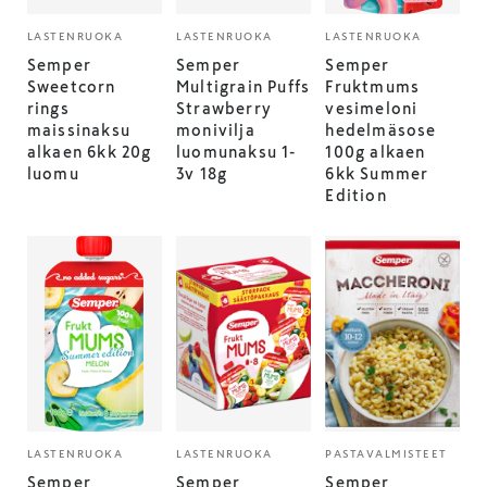
LASTENRUOKA
LASTENRUOKA
LASTENRUOKA
Semper
Semper
Semper
Sweetcorn
Multigrain Puffs
Fruktmums
rings
Strawberry
vesimeloni
maissinaksu
monivilja
hedelmäsose
alkaen 6kk 20g
luomunaksu 1-
100g alkaen
luomu
3v 18g
6kk Summer
Edition
LASTENRUOKA
LASTENRUOKA
PASTAVALMISTEET
Semper
Semper
Semper