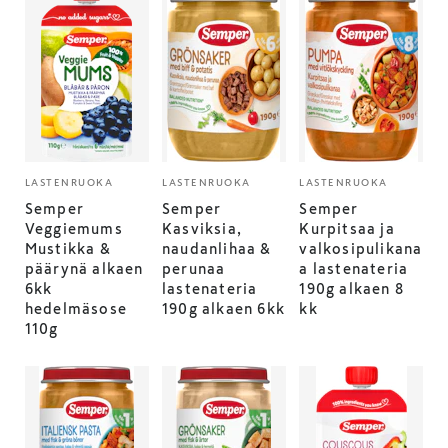
LASTENRUOKA
LASTENRUOKA
LASTENRUOKA
Semper
Semper
Semper
Veggiemums
Kasviksia,
Kurpitsaa ja
Mustikka &
naudanlihaa &
valkosipulikana
päärynä alkaen
perunaa
a lastenateria
6kk
lastenateria
190g alkaen 8
hedelmäsose
190g alkaen 6kk
kk
110g