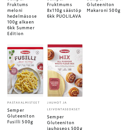
Fruktums
Fruktmums
Gluteeniton
meloni
8x110g säästöp
Makaroni 500g
hedelmäsose
6kk PUOLILAVA
100g alkaen
6kk Summer
Edition
PASTAVALMISTEET
JAUHOT JA
LEIVONTASEOKSET
Semper
Gluteeniton
Semper
Fusilli 500g
Gluteeniton
jauhoseos 500g