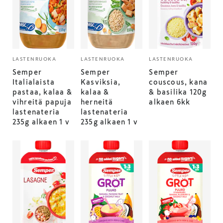
LASTENRUOKA
LASTENRUOKA
LASTENRUOKA
Semper
Semper
Semper
Italialaista
Kasviksia,
couscous, kana
pastaa, kalaa &
kalaa &
& basilika 120g
vihreitä papuja
herneitä
alkaen 6kk
lastenateria
lastenateria
235g alkaen 1 v
235g alkaen 1 v