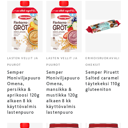
LASTEN VELLIT JA
LASTEN VELLIT JA
ERIKOISRUOKAVALI
PUUROT
PUUROT
OKEKSIT
Semper
Semper
Semper Piruett
Moniviljapuuro
Moniviljapuuro
Salted caramel
Omena,
Omena,
täytekeksi 110g
persikka &
mansikka &
gluteeniton
aprikoosi 120g
mustikka 120g
alkaen 8 kk
alkaen 8 kk
käyttövalmis
käyttövalmis
lastenpuuro
lastenpuuro