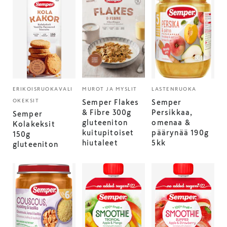
ERIKOISRUOKAVALI
MUROT JA MYSLIT
LASTENRUOKA
OKEKSIT
Semper Flakes
Semper
& Fibre 300g
Persikkaa,
Semper
gluteeniton
omenaa &
Kolakeksit
kuitupitoiset
päärynää 190g
150g
hiutaleet
5kk
gluteeniton