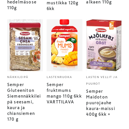
hedelmäsose
alkaen 110g
mustikka 120g
110g
6kk
NÄKKILEIPÄ
LASTENRUOKA
LASTEN VELLIT JA
PUUROT
Semper
Semper
Gluteeniton
fruktmums
Semper
Siemennäkkilei
mango 110g 6kk
Maidoton
pä seesami,
VARTTILAVA
puurojauhe
kaura ja
kaura-maissi
chiansiemen
400g 6kk +
170 g