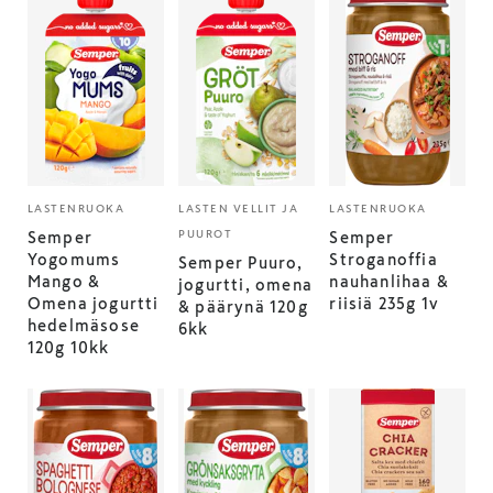
LASTENRUOKA
LASTEN VELLIT JA
LASTENRUOKA
PUUROT
Semper
Semper
Yogomums
Stroganoffia
Semper Puuro,
Mango &
nauhanlihaa &
jogurtti, omena
Omena jogurtti
riisiä 235g 1v
& päärynä 120g
hedelmäsose
6kk
120g 10kk