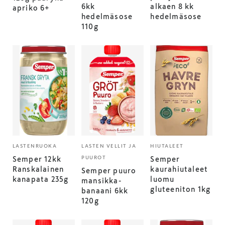
6kk
alkaen 8 kk
apriko 6+
hedelmäsose
hedelmäsose
110g
LASTENRUOKA
LASTEN VELLIT JA
HIUTALEET
PUUROT
Semper 12kk
Semper
Ranskalainen
kaurahiutaleet
Semper puuro
kanapata 235g
luomu
mansikka-
gluteeniton 1kg
banaani 6kk
120g