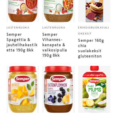
LASTENRUOKA
LASTENRUOKA
ERIKOISRUOKAVALI
OKEKSIT
Semper
Semper
Spagettia &
Vihannes-
Semper 160g
jauhelihakastik
kanapata &
chia
etta 190g 8kk
valkosipulia
suolakeksit
190g 8kk
gluteeniton