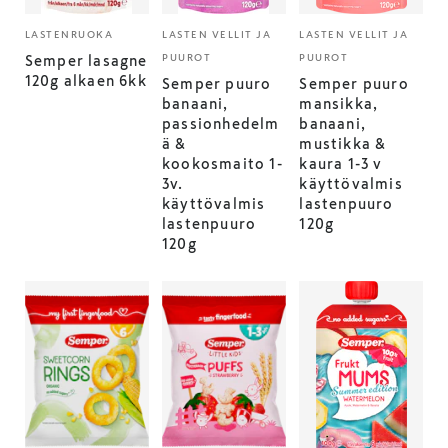
LASTENRUOKA
LASTEN VELLIT JA
LASTEN VELLIT JA
PUUROT
PUUROT
Semper lasagne
120g alkaen 6kk
Semper puuro
Semper puuro
banaani,
mansikka,
passionhedelm
banaani,
ä &
mustikka &
kookosmaito 1-
kaura 1-3 v
3v.
käyttövalmis
käyttövalmis
lastenpuuro
lastenpuuro
120g
120g