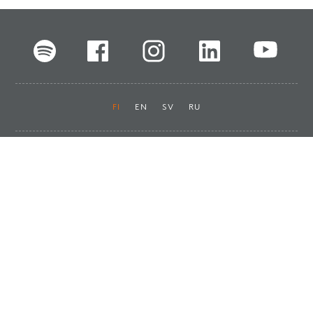
FI
EN
SV
RU
Pikalinkit
Oiva-raportit
Laskut ja maksut
Ota yhteyttä
Anna palautetta
Tukku
Usein kysyttyä
Haluan asiakkaaksi
Käyttöturvatiedotteet
Tilaa uutiskirje