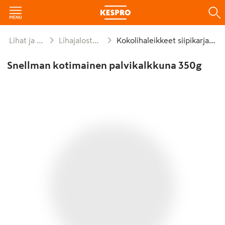
Lihat ja lihajalosteet
Lihajaloste leivän päälle
Kokolihaleikkeet siipikarjalihasta
Snellman kotimainen palvikalkkuna 350g