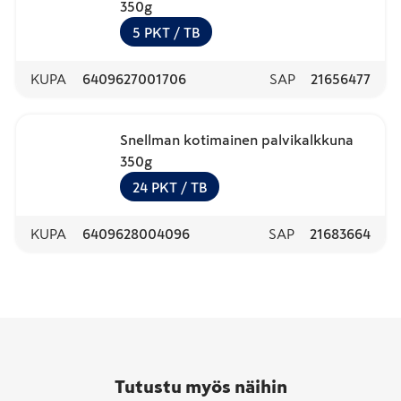
350g
5
PKT
/ TB
KUPA
6409627001706
SAP
21656477
Snellman kotimainen palvikalkkuna
350g
24
PKT
/ TB
KUPA
6409628004096
SAP
21683664
Tutustu myös näihin