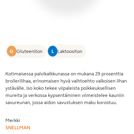
G
Gluteeniton
L
Laktoositon
Kotimaisessa palvikalkkunassa on mukana 29 prosenttia 
broilerilihaa, erinomaisen hyvä vaihtoehto valkoisen lihan 
ystävälle. Iso koko tekee viipaleista poikkeuksellisen 
mureita ja verkossa kypsentäminen viimeistelee kauniin 
savureunan, jossa aidon savustuksen maku korostuu.
Merkki
SNELLMAN