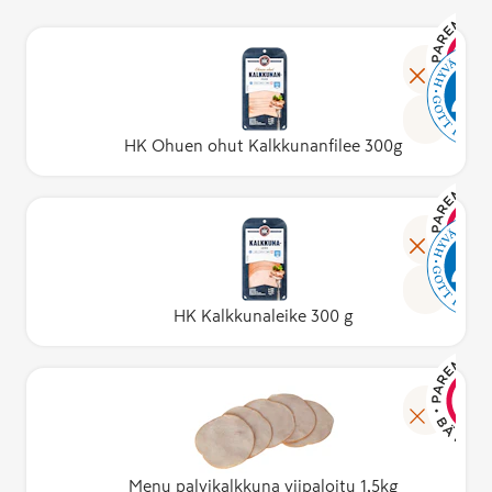
HK Ohuen ohut Kalkkunanfilee 300g
HK Kalkkunaleike 300 g
Menu palvikalkkuna viipaloitu 1,5kg