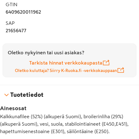
GTIN
6409620011962
SAP
21656477
Oletko nykyinen tai uusi asiakas?
Tarkista hinnat verkkokaupasta
Oletko kuluttaja? Siirry K-Ruoka.fi -verkkokauppaan
Tuotetiedot
Ainesosat
Kalkkunafilee (52%) (alkuperä Suomi), broilerinliha (29%)
(alkuperä Suomi), vesi, suola, stabilointiaineet (E450,E451),
hapettumisenestoaine (E301), säilöntäaine (E250).