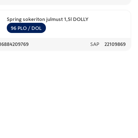
Spring sokeriton julmust 1,5l DOLLY
96
PLO
/ DOL
16884209769
SAP
22109869