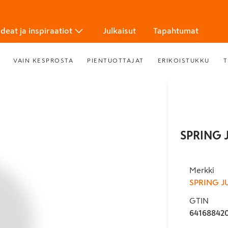
Ideat ja inspiraatiot
Julkaisut
Tapahtumat
VAIN KESPROSTA
PIENTUOTTAJAT
ERIKOISTUKKU
T
SPRING J
Merkki
SPRING J
GTIN
64168842