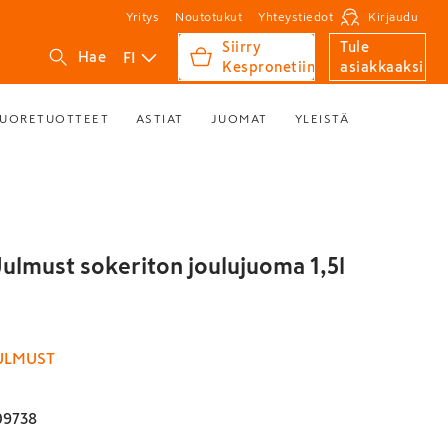
Yritys
Noutotukut
Yhteystiedot
Kirjaudu
Siirry
Tule
FI
Hae
Kespronetiin
asiakkaaksi
UORETUOTTEET
ASTIAT
JUOMAT
YLEISTÄ
ulmust sokeriton joulujuoma 1,5l
ULMUST
09738