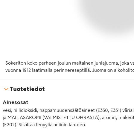
Sokeriton koko perheen joulun maltainen juhlajuoma, joka val
vuonna 1912 laatimalla perinnereseptillä. Juoma on alkoholito
Tuotetiedot
Ainesosat
vesi, hiilidioksidi, happamuudensäätöaineet (E330, E331) väria
ja MALLASAROMI (VALMISTETTU OHRASTA), aromit, makeutusa
(E202). Sisältää fenyylialaniinin lähteen.