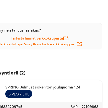
yinen tai uusi asiakas?
Tarkista hinnat verkkokaupasta
letko kuluttaja? Siirry K-Ruoka.fi -verkkokauppaan
yyntierä
(
2
)
SPRING Julmust sokeriton joulujuoma 1,5l
6
PLO
/ LTK
16884209745
SAP
22109868