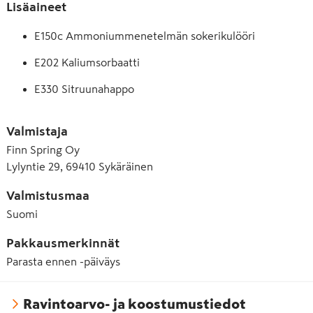
Lisäaineet
E150c Ammoniummenetelmän sokerikulööri
E202 Kaliumsorbaatti
E330 Sitruunahappo
E331 Natriumsitraatti
Valmistaja
E950 Asesulfaami K
Finn Spring Oy
Lylyntie 29, 69410 Sykäräinen
E951 Aspartaami
Valmistusmaa
Suomi
Pakkausmerkinnät
Parasta ennen -päiväys
Ravintoarvo- ja koostumustiedot