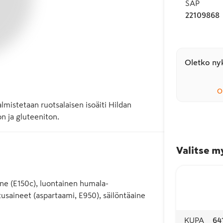
SAP
22109868
Oletko nyk
O
mistetaan ruotsalaisen isoäiti Hildan 
n ja gluteeniton.
Valitse m
ine (E150c), luontainen humala-
ineet (aspartaami, E950), säilöntäaine
KUPA
64