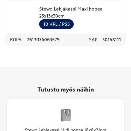
Stewo Lahjakassi Maxi hopea
23x13x30cm
10
KPL
/ PSS
KUPA
7613074063579
SAP
30148111
Tutustu myös näihin
Stewo Lahjakassi Midi hopea 18x8x21cm