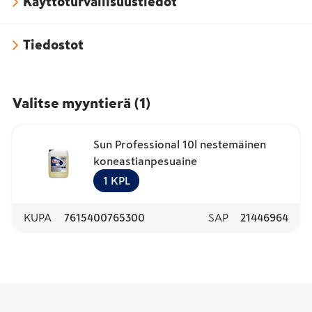
Käyttöturvallisuustiedot
Tiedostot
Valitse myyntierä
(
1
)
Sun Professional 10l nestemäinen
koneastianpesuaine
1
KPL
KUPA
7615400765300
SAP
21446964