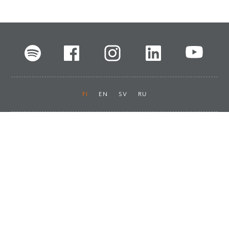
FI
EN
SV
RU
Pikalinkit
Oiva-raportit
Laskut ja maksut
Ota yhteyttä
Anna palautetta
Tukku
Usein kysyttyä
Haluan asiakkaaksi
Käyttöturvatiedotteet
Tilaa uutiskirje