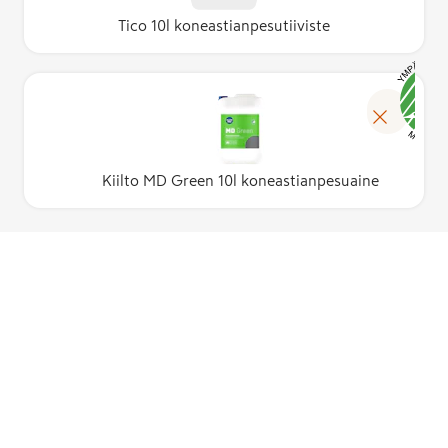
Tico 10l koneastianpesutiiviste
Kiilto MD Green 10l koneastianpesuaine