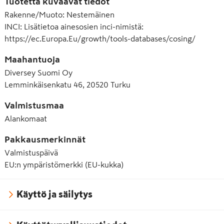
Tuotetta kuvaavat tiedot
Rakenne/Muoto
:
Nestemäinen
INCI
:
Lisätietoa ainesosien inci-nimistä:
https://ec.Europa.Eu/growth/tools-databases/cosing/
Maahantuoja
Diversey Suomi Oy
Lemminkäisenkatu 46, 20520 Turku
Valmistusmaa
Alankomaat
Pakkausmerkinnät
Valmistuspäivä
EU:n ympäristömerkki (EU-kukka)
Käyttö ja säilytys