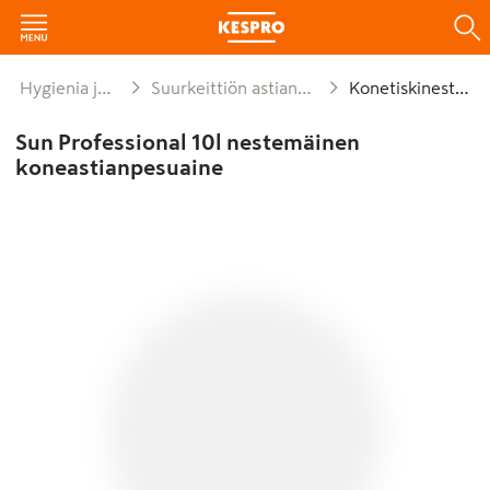
Hygienia ja siivous
Suurkeittiön astianpesuaineet
Konetiskinesteet
Sun Professional 10l nestemäinen
koneastianpesuaine