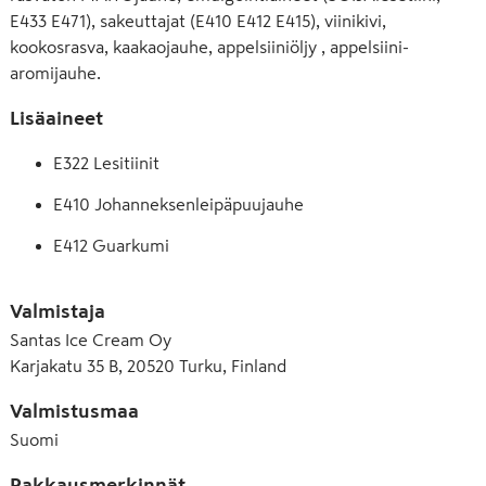
E433 E471), sakeuttajat (E410 E412 E415), viinikivi,
kookosrasva, kaakaojauhe, appelsiiniöljy , appelsiini-
aromijauhe.
Lisäaineet
E322 Lesitiinit
E410 Johanneksenleipäpuujauhe
E412 Guarkumi
E415 Ksantaanikumi
Valmistaja
E433 Polyoksietyleenisorbitaanimonooleaatti 
Santas Ice Cream Oy
(polysorbaatti 80)
Karjakatu 35 B, 20520 Turku, Finland
E471 Rasvahappojen mono- ja diglyseridit
Valmistusmaa
Suomi
Pakkausmerkinnät