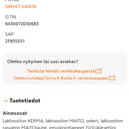
SWEET SANTA
GTIN
6430072030683
SAP
21905551
Oletko nykyinen tai uusi asiakas?
Tarkista hinnat verkkokaupasta
Oletko kuluttaja? Siirry K-Ruoka.fi -verkkokauppaan
Tuotetiedot
Ainesosat
Laktoositon KERMA, laktoositon MAITO, sokeri, laktoositon
rasvaton MAITOjauhe, emulgointiaineet (SOIJAlesetiini,