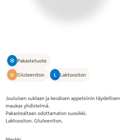
Pakastetuote
G
Gluteeniton
L
Laktoositon
Jouluisen suklaan ja kesäisen appelsiinin täydellisen 
maukas yhdistelmä.

Pakastealtaan odottamaton suosikki.

Laktoositon. Gluteeniton.
Merkki