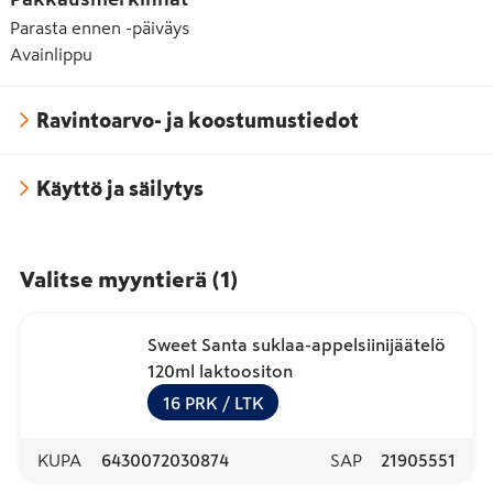
Parasta ennen -päiväys
Avainlippu
Ravintoarvo- ja koostumustiedot
Käyttö ja säilytys
Valitse myyntierä
(
1
)
Sweet Santa suklaa-appelsiinijäätelö
120ml laktoositon
16
PRK
/ LTK
KUPA
6430072030874
SAP
21905551