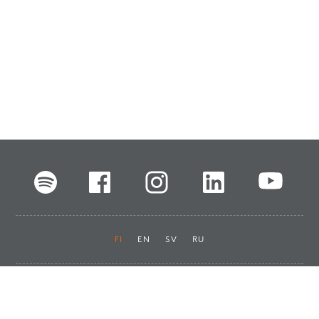
FI
EN
SV
RU
Pikalinkit