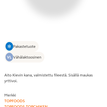
Pakastetuote
VL
Vähälaktoosinen
Aito Kievin kana, valmistettu fileestä. Sisällä maukas 
yrttivoi.
Merkki
TOPFOODS
TOPFOODS TOPCHIKEN