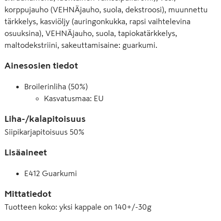
korppujauho (VEHNÄjauho, suola, dekstroosi), muunnettu
tärkkelys, kasviöljy (auringonkukka, rapsi vaihtelevina
osuuksina), VEHNÄjauho, suola, tapiokatärkkelys,
maltodekstriini, sakeuttamisaine: guarkumi.
Ainesosien tiedot
Broilerinliha (50%)
Kasvatusmaa: EU
Liha-/kalapitoisuus
Siipikarjapitoisuus
50
%
Lisäaineet
E412 Guarkumi
Mittatiedot
Tuotteen koko
:
yksi kappale on 140+/-30g