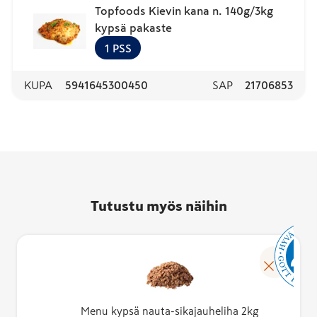
Topfoods Kievin kana n. 140g/3kg
kypsä pakaste
1
PSS
KUPA
5941645300450
SAP
21706853
Tutustu myös näihin
Menu kypsä nauta-sikajauheliha 2kg