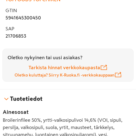
GTIN
5941645300450
SAP
21706853
Oletko nykyinen tai uusi asiakas?
Tarkista hinnat verkkokaupasta
Oletko kuluttaja? Siirry K-Ruoka.fi -verkkokauppaan
Tuotetiedot
Ainesosat
Broilerinfilee 50%, yrtti-valkosipulivoi 14,6% (VOI, sipuli,
persilja, valkosipuli, suola, yrtit, mausteet, tärkkelys,
sitruunamehu, luontainen valkosipuliaromi), vesi,