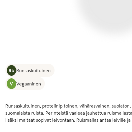
Rk
Runsaskuituinen
V
Vegaaninen
Runsaskuituinen, proteiinipitoinen, vähärasvainen, suolaton
suomalaista ruista. Perinteistä vaaleaa jauhettua ruismallas
lisäksi maltaat sopivat leivontaan. Ruismallas antaa leiville ja