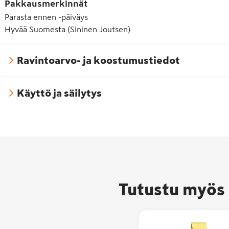
Pakkausmerkinnät
Parasta ennen -päiväys
Hyvää Suomesta (Sininen Joutsen)
Ravintoarvo- ja koostumustiedot
Käyttö ja säilytys
Hyvää
Suomesta -
Tutustu myös 
merkki on
pakattujen
elintarvikkei