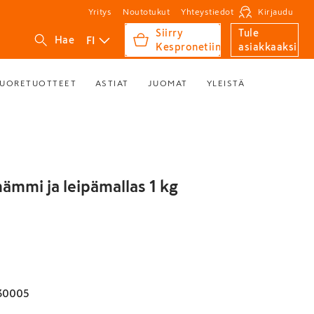
Yritys
Noutotukut
Yhteystiedot
Kirjaudu
Siirry
Tule
FI
Hae
Kespronetiin
asiakkaaksi
UORETUOTTEET
ASTIAT
JUOMAT
YLEISTÄ
ämmi ja leipämallas 1 kg
30005