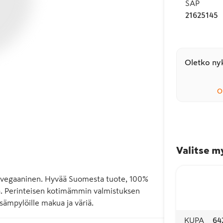
SAP
21625145
Oletko nyk
O
Valitse m
, vegaaninen. Hyvää Suomesta tuote, 100% 
ta. Perinteisen kotimämmin valmistuksen 
 sämpylöille makua ja väriä.
KUPA
64