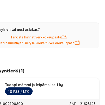
yinen tai uusi asiakas?
Tarkista hinnat verkkokaupasta
letko kuluttaja? Siirry K-Ruoka.fi -verkkokauppaan
yyntierä
(
1
)
Tuoppi mämmi ja leipämallas 1 kg
10
PSS
/ LTK
21002900800
SAP
21625145