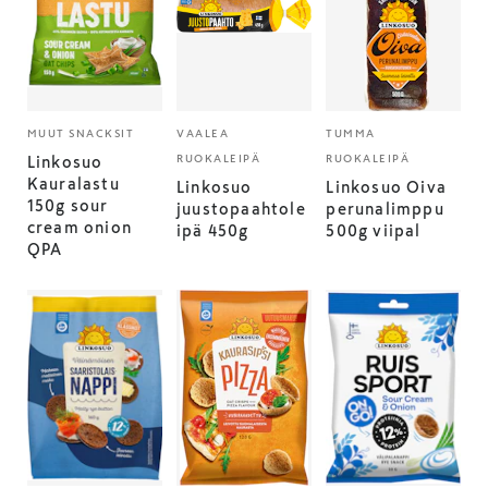
MUUT SNACKSIT
VAALEA
TUMMA
RUOKALEIPÄ
RUOKALEIPÄ
Linkosuo
Kauralastu
Linkosuo
Linkosuo Oiva
150g sour
juustopaahtole
perunalimppu
cream onion
ipä 450g
500g viipal
QPA