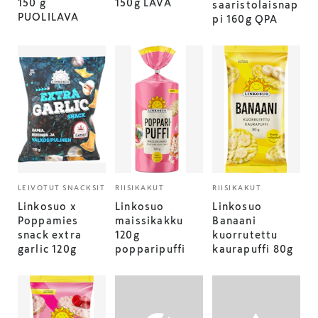
150 g
150g LAVA
saaristolaisnap
PUOLILAVA
pi 160g QPA
LEIVOTUT SNACKSIT
RIISIKAKUT
RIISIKAKUT
Linkosuo x
Linkosuo
Linkosuo
Poppamies
maissikakku
Banaani
snack extra
120g
kuorrutettu
garlic 120g
popparipuffi
kaurapuffi 80g