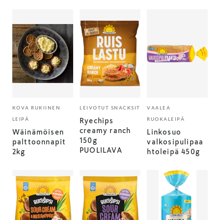
KOVA RUKIINEN
LEIVOTUT SNACKSIT
VAALEA
LEIPÄ
RUOKALEIPÄ
Ryechips
creamy ranch
Wäinämöisen
Linkosuo
150g
palttoonnapit
valkosipulipaa
PUOLILAVA
2kg
htoleipä 450g